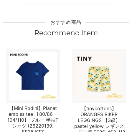
おすすめ商品
Recommend Item
【Mini Rodini】Planet
【tinycottons】
emb ss tee 【80/86・
ORANGES BIKER
104/110】 ブルー 半袖T
LEGGINGS 【3歳】
シャツ (26220139)
pastel yellow レギンス
SS26 KTZ