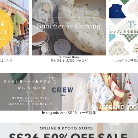
 -
- Summer Item -
-
ムはこちら
夏を楽しむ水着や小物など
これからの季節
▶ organic zoo SS26 コーデ特集