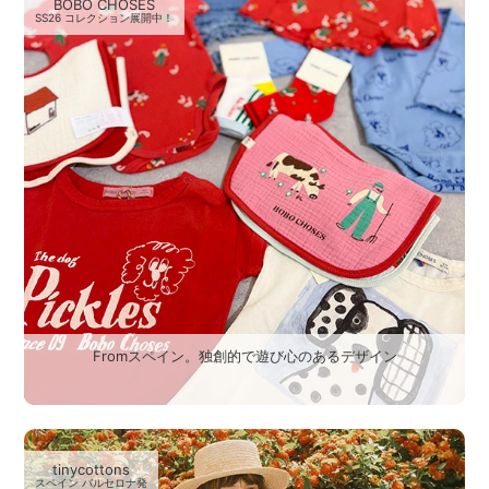
BOBO CHOSES
SS26 コレクション展開中！
Fromスペイン。独創的で遊び心のあるデザイン
tinycottons
スペイン バルセロナ発