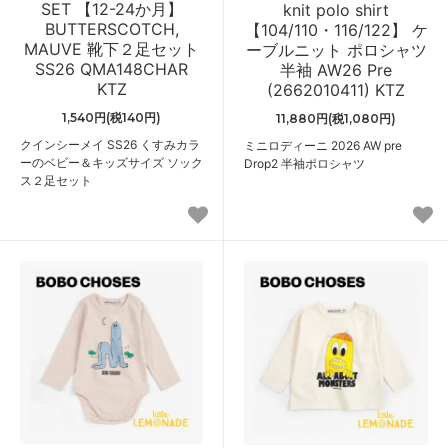
SET 【12-24か月】
knit polo shirt
BUTTERSCOTCH,
【104/110・116/122】 ケ
MAUVE 靴下２足セット
ーブルニット ポロシャツ
SS26 QMA148CHAR
半袖 AW26 Pre
KTZ
(2662010411) KTZ
1,540円(税140円)
11,880円(税1,080円)
クインシーメイ SS26 くすみカラ
ミニロディーニ 2026 AW pre
ーのベビー＆キッズサイズ ソック
Drop2 半袖ポロシャツ
ス２足セット