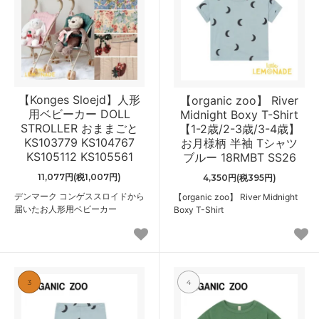
【Konges Sloejd】人形
【organic zoo】 River
用ベビーカー DOLL
Midnight Boxy T-Shirt
STROLLER おままごと
【1-2歳/2-3歳/3-4歳】
KS103779 KS104767
お月様柄 半袖 Tシャツ
KS105112 KS105561
ブルー 18RMBT SS26
11,077円(税1,007円)
4,350円(税395円)
デンマーク コンゲススロイドから
【organic zoo】 River Midnight
届いたお人形用ベビーカー
Boxy T-Shirt
3
4