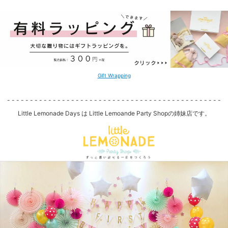
Gift Wrapping
- - - - - - - - - - - - - - - - - - - - - - - - - - - - - - - - - - - - - - - - - - - - - - -
Little Lemonade Days は Little Lemoande Party Shopの姉妹店です。