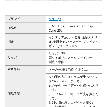
ブランド
McHugs
【McHugs】 Leveret Birthday
商品名
Cake 25cm
インテリア,ぬいぐるみ,撮影スタジ
用途
オ,撮影小物,バースデー,プレゼント,
ギフト,コレクション
サイズ：25cm
サイズ
素材：ポリエステルファイバー
製造：中国
対象年齢
メーカー推奨年齢: 0 歳以上
女の子のうさぎちゃんが乗ったピン
クのバースデーケーキ。
女の子のバースデーやお祝いに人気
です。
商品説明
テーブルの上に飾って写真を撮るだ
けで、
特別な日の思い出がぐっと華やか
に。記念撮影のフォトアイテムとし