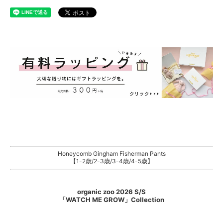
Honeycomb Gingham Fisherman Pants
【1-2歳/2-3歳/3-4歳/4-5歳】
organic zoo 2026 S/S
「WATCH ME GROW」Collection