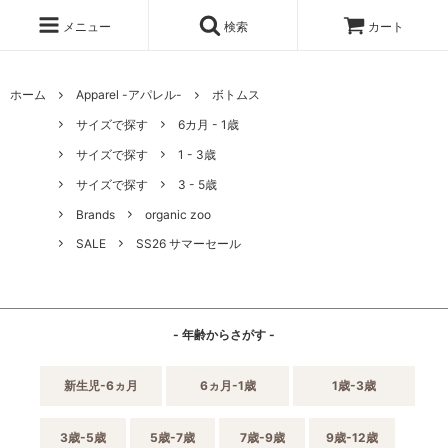
メニュー
検索
カート
ホーム
Apparel -アパレル-
ボトムス
サイズで探す
6カ月 - 1歳
サイズで探す
1 - 3歳
サイズで探す
3 - 5歳
Brands
organic zoo
SALE
SS26 サマーセール
- 年齢からさがす -
新生児-6ヵ月
6ヵ月-1歳
1歳-3歳
3歳-5歳
5歳-7歳
7歳-9歳
9歳-12歳