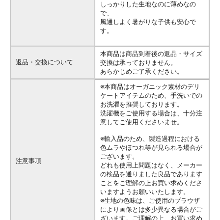
しっかりした生地なのに薄めなの
で、
風通しよく暑がりな子供も安心で
す。
本商品は商品到着後の返品・サイズ
返品・交換について
交換は承っておりません。
あらかじめご了承ください。
※本商品はオーガニック素材のデリ
ケートアイテムのため、手洗いでの
お洗濯を推奨しております。
洗濯機をご使用する場合は、十分注
意してご使用くださいませ。
※輸入品のため、製造過程における
色ムラやほつれ等が見られる場合が
ございます。
注意事項
どれも使用上問題はなく、メーカー
の検品を通りました良品であります
ことをご理解の上お買い求めくださ
いますようお願いいたします。
※生地の色味は、ご使用のブラウザ
により画像とは多少異なる場合がご
ざいます。ご理解の上、お買い求め