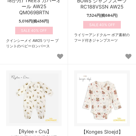
18か月) TREES カバーオ
BOWS ジャンプスーツ
ール AW25
RC188VSSN AW25
QM069BRTN
7,524円(税684円)
5,016円(税456円)
40%
40%
ライリーアンドクルー ボア素材の
フード付きジャンプスーツ
クインシーメイ AW25 ツリー プ
リントのベビーロンパース
【Rylee＋Cru】
【Konges Sloejd】