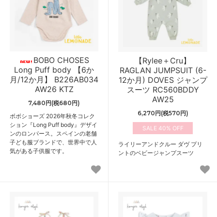
BOBO CHOSES
【Rylee＋Cru】
Long Puff body 【6か
RAGLAN JUMPSUIT (6-
月/12か月】 B226AB034
12か月) DOVES ジャンプ
AW26 KTZ
スーツ RC560BDDY
AW25
7,480円(税680円)
6,270円(税570円)
ボボショーズ 2026年秋冬コレク
ション『Long Puff body』デザイ
40%
ンのロンパース。スペインの老舗
子ども服ブランドで、世界中で人
ライリーアンドクルー ダヴ プリ
気がある子供服です。
ントのベビージャンプスーツ