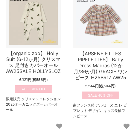
【organic zoo】 Holly
【ARSENE ET LES
Suit (6-12か月) クリスマ
PIPELETTES】 Baby
ス 足付きカバーオール
Dress Madras (12か
AW25SALE HOLLYSLOZ
月/36か月) GRACIE ワン
ピース H25BR17 AW25
6,121円(税556円)
5,544円(税504円)
30%
40%
限定販売 クリスマスコレクション
2025オーガニックズーカバーオ
南フランス発 アルセーヌ エ レ ピ
ール
プレット デザイン キッズ長袖ワ
ンピース