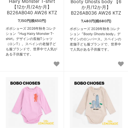
Hairy Monster T-shirt
Booty Ghosts body 【6
【12か月/24か月】
か月/12か月】
B226AB040 AW26 KTZ
B226AB036 AW26 KTZ
7,150円(税650円)
7,480円(税680円)
ボボショーズ 2026年秋冬コレク
ボボショーズ 2026年秋冬コレク
ション『Hug Hairy Monster T-
ション『Booty Ghosts body』デ
shirt』デザインの長袖Tシャツ
ザインのロンパース。スペインの
（ロンT）。スペインの老舗子ど
老舗子ども服ブランドで、世界中
も服ブランドで、世界中で人気が
で人気がある子供服です。
ある子供服です。