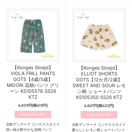
【Konges Sloejd】
【Konges Sloejd】
VIOLA FRILL PANTS
ELLIOT SHORTS
GOTS【4歳/5歳】
GOTS【12か月/2歳】
MIDORI 花柄パンツ グリ
SWEET AND SOUR レモ
ーン KS105576 SS26
ン柄 ショートパンツ
KTZ
KS105350 SS26 KTZ
4,609円(税419円)
4,647円(税422円)
50%
50%
北欧デンマーク コンゲススロイド
北欧デンマーク コンゲススロイド
深い緑が鮮やかな花柄パンツ
夏らしいレモン柄ショートパンツ