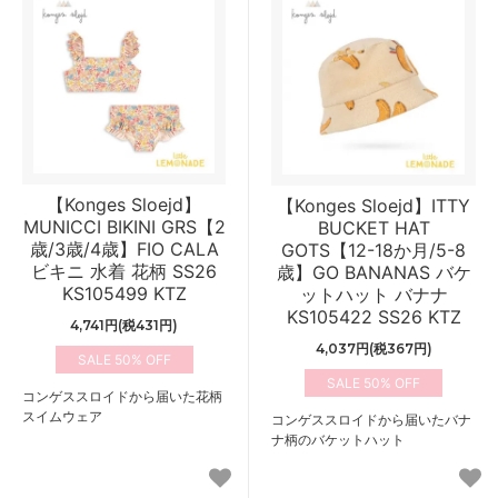
【Konges Sloejd】
【Konges Sloejd】ITTY
MUNICCI BIKINI GRS【2
BUCKET HAT
歳/3歳/4歳】FIO CALA
GOTS【12-18か月/5-8
ビキニ 水着 花柄 SS26
歳】GO BANANAS バケ
KS105499 KTZ
ットハット バナナ
KS105422 SS26 KTZ
4,741円(税431円)
4,037円(税367円)
50%
50%
コンゲススロイドから届いた花柄
スイムウェア
コンゲススロイドから届いたバナ
ナ柄のバケットハット