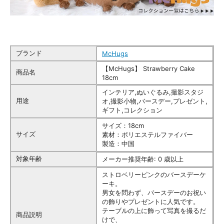
ブランド
McHugs
【McHugs】 Strawberry Cake
商品名
18cm
インテリア,ぬいぐるみ,撮影スタジ
用途
オ,撮影小物,バースデー,プレゼント,
ギフト,コレクション
サイズ：18cm
サイズ
素材：ポリエステルファイバー
製造：中国
対象年齢
メーカー推奨年齢: 0 歳以上
ストロベリーピンクのバースデーケ
ーキ。
男女を問わず、バースデーのお祝い
の飾りやプレゼントに人気です。
テーブルの上に飾って写真を撮るだ
商品説明
けで、