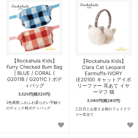
【Rockahula Kids】
【Rockahula Kids】
Furry Checked Bum Bag
Clara Cat Leopard
| BLUE / CORAL (
Earmuffs-IVORY
G2011B / G2011C ) ボデ
(E2010I) キャットアイボ
ィバッグ
リーファー 耳あて イヤ
ーマフ 猫
3,520円(税320円)
3,080円(税280円)
2色展開 ふわふわ柔らかい手触り
のチェック柄ボディバッグ
三日月とお星さま柄のフェイクフ
ァー耳当て