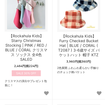
【Rockahula Kids】
【Rockahula Kids】
Starry Christmas
Furry Checked Bucket
Stocking | PINK / RED /
Hat | BLUE / CORAL (
BLUE / CORAL クリスマ
T2087 ) 3-6歳サイズ バ
ス ソックス 全4色
ケットハット 帽子 KTZ
SALED
3,960円(税360円)
2,464円(税224円)
2色展開 ふわふわ柔らかい手触り
のチェック柄バケット
30%
クリスマスの演出やプレゼント包
装に！