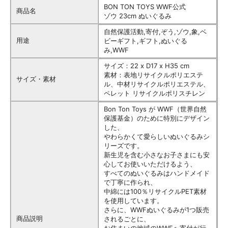
BON TON TOYS WWF公式
商品名
ゾウ 23cm ぬいぐるみ
自然保護活動,寄付,ぞう,ゾウ,象,ベ
用途
ビーギフト,ギフト,ぬいぐる
み,WWF
サイズ：22 x D17 x H35 cm
素材：表地リサイクルポリエステ
サイズ・素材
ル、中材リサイクルポリエステル、
ペレット リサイクルポリスチレン
Bon Ton Toys が WWF（世界自然
保護基金）のために特別にデザイン
した、
やわらかくて愛らしいぬいぐるみシ
リーズです。
新生児を含む小さなお子さまにも安
心してお使いいただけるよう、
すべてのぬいぐるみはハンドメイド
で丁寧に作られ、
中綿には100％リサイクルPET素材
を使用しています。
さらに、WWFぬいぐるみが1つ販売
商品説明
されるごとに、
お住まいの地域のWWFへ寄付が行