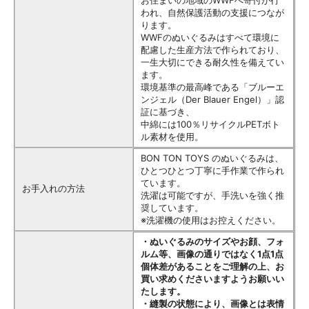
われ、自然保護活動の支援につなが
ります。
WWFのぬいぐるみはすべて環境に
配慮した生産方法で作られており、
一生大切にできる耐久性を備えてい
ます。
環境基準の最高峰である「ブルーエ
ンジェル（Der Blauer Engel）」認
証に基づき、
中綿には100％リサイクルPETボト
ル素材を使用。
BON TON TOYS のぬいぐるみは、
ひとつひとつ丁寧に手作業で作られ
ています。
お手入れの方法
洗濯は可能ですが、手洗いを強く推
奨しています。
※洗濯機の使用はお控えください。
・ぬいぐるみのサイズやお顔、フォ
ルム等、画像の通りではなく1点1点
個体差があることをご理解の上、お
買い求めくださいますようお願いい
たします。
・縫製の状態により、画像とは表情