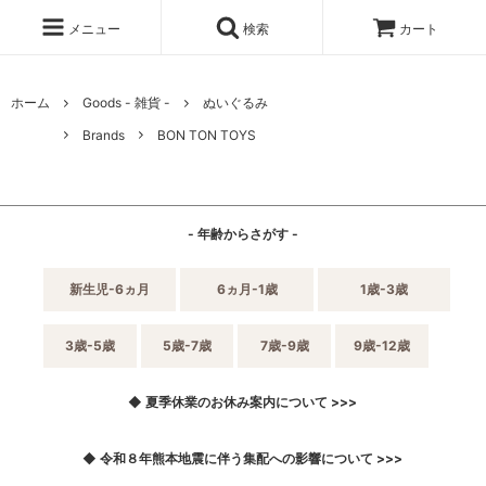
メニュー
検索
カート
ホーム
Goods - 雑貨 -
ぬいぐるみ
Brands
BON TON TOYS
- 年齢からさがす -
新生児-6ヵ月
6ヵ月-1歳
1歳-3歳
3歳-5歳
5歳-7歳
7歳-9歳
9歳-12歳
◆ 夏季休業のお休み案内について >>>
◆ 令和８年熊本地震に伴う集配への影響について >>>