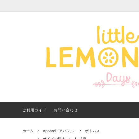
Apparel -アパレル-
サイズで探す
【夏アイテム特集】 2026
Good
Bran
【出
年最新！子ども用水着・浮
いに
き輪 アイテム
ご紹
ご利用ガイド
お問い合わせ
ホーム
Apparel -アパレル-
ボトムス
サイズで探す
1 - 3歳