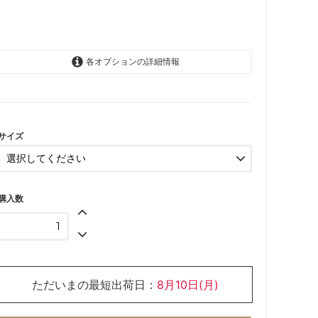
各オプションの詳細情報
12か月
5,463円(税496円)
24か月
5,463円(税496円)
サイズ
36か月
5,883円(税534円)
SOLD OUT
購入数
4歳
5,883円(税534円)
SOLD OUT
ただいまの最短出荷日：
8月10日(月)