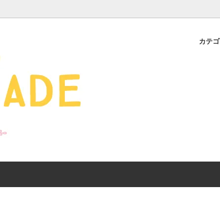
カテ
s - 雑貨 -
ds
産ギフト特集】 出産祝
SALE
organic zoo 26S/S
おすすめのアイテムを
Drop1+Drop2でつく
介
mix&match