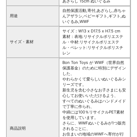
あざらし 15cm ぬいぐるみ
自然保護活動,寄付,あざらし,赤ちゃ
用途
んアザラシ,ベビーギフト,ギフト,ぬ
いぐるみ,WWF
サイズ：W13 x D17.5 x H7.5 cm
素材：表地:リサイクルポリエステ
サイズ・素材
ル・中材:リサイクルポリエステ
ル・ペレット:リサイクルポリスチ
レン
Bon Ton Toys が WWF（世界自然
保護基金）のために特別にデザイン
した、
やわらかくて愛らしいぬいぐるみシ
リーズです。
新生児を含む小さなお子さまにも安
心してお使いいただけるよう、
すべてのぬいぐるみはハンドメイド
で丁寧に作られ、
中綿には100％リサイクルPET素材
を使用しています。
さらに、WWFぬいぐるみが1つ販売
商品説明
されるごとに、
お住まいの地域のWWFへ寄付が行