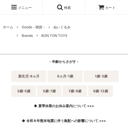
メニュー
検索
カート
ホーム
Goods - 雑貨 -
ぬいぐるみ
Brands
BON TON TOYS
- 年齢からさがす -
新生児-6ヵ月
6ヵ月-1歳
1歳-3歳
3歳-5歳
5歳-7歳
7歳-9歳
9歳-12歳
◆ 夏季休業のお休み案内について >>>
◆ 令和８年熊本地震に伴う集配への影響について >>>