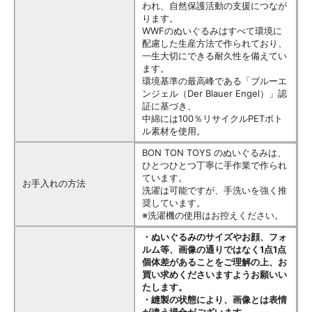
われ、自然保護活動の支援につなが
ります。
WWFのぬいぐるみはすべて環境に
配慮した生産方法で作られており、
一生大切にできる耐久性を備えてい
ます。
環境基準の最高峰である「ブルーエ
ンジェル（Der Blauer Engel）」認
証に基づき、
中綿には100％リサイクルPETボト
ル素材を使用。
BON TON TOYS のぬいぐるみは、
ひとつひとつ丁寧に手作業で作られ
ています。
お手入れの方法
洗濯は可能ですが、手洗いを強く推
奨しています。
※洗濯機の使用はお控えください。
・ぬいぐるみのサイズやお顔、フォ
ルム等、画像の通りではなく1点1点
個体差があることをご理解の上、お
買い求めくださいますようお願いい
たします。
・縫製の状態により、画像とは表情
が違う場合がございます。