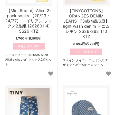
【Mini Rodini】Alien 2-
【TINYCOTTONS】
pack socks 【20/23・
ORANGES DENIM
24/27】 エイリアン ソッ
JEANS 【3歳/4歳/6歳】
クス2足組 (26260114)
light wash denim デニム
SS26 KTZ
レモン SS26-362 T10
KTZ
1,760円(税160円)
8,594円(税781円)
50%
50%
ミニロディーニ 2026S/S Alien
Affairs chapter1 ソックス2組セッ
スペイン タイニー コットンズ デ
ト
ザイン ベビー&キッズ デニム