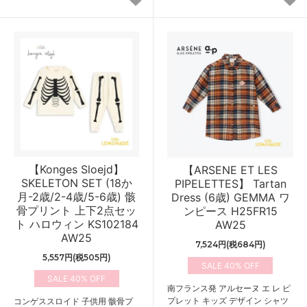
【Konges Sloejd】
【ARSENE ET LES
SKELETON SET (18か
PIPELETTES】 Tartan
月-2歳/2-4歳/5-6歳) 骸
Dress (6歳) GEMMA ワ
骨プリント 上下2点セッ
ンピース H25FR15
ト ハロウィン KS102184
AW25
AW25
7,524円(税684円)
5,557円(税505円)
40%
40%
南フランス発 アルセーヌ エ レ ピ
プレット キッズ デザイン シャツ
コンゲススロイド 子供用 骸骨プ