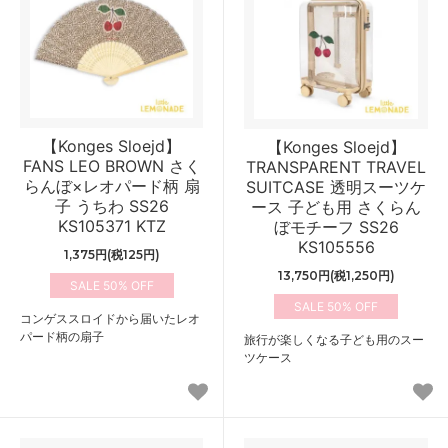
【Konges Sloejd】
【Konges Sloejd】
FANS LEO BROWN さく
TRANSPARENT TRAVEL
らんぼ×レオパード柄 扇
SUITCASE 透明スーツケ
子 うちわ SS26
ース 子ども用 さくらん
KS105371 KTZ
ぼモチーフ SS26
KS105556
1,375円(税125円)
13,750円(税1,250円)
50%
50%
コンゲススロイドから届いたレオ
パード柄の扇子
旅行が楽しくなる子ども用のスー
ツケース