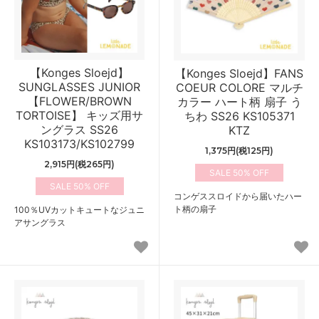
【Konges Sloejd】
【Konges Sloejd】FANS
SUNGLASSES JUNIOR
COEUR COLORE マルチ
【FLOWER/BROWN
カラー ハート柄 扇子 う
TORTOISE】 キッズ用サ
ちわ SS26 KS105371
ングラス SS26
KTZ
KS103173/KS102799
1,375円(税125円)
2,915円(税265円)
50%
50%
コンゲススロイドから届いたハー
ト柄の扇子
100％UVカットキュートなジュニ
アサングラス