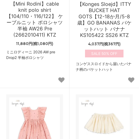
【Mini Rodini】cable
【Konges Sloejd】ITTY
knit polo shirt
BUCKET HAT
【104/110・116/122】 ケ
GOTS【12-18か月/5-8
ーブルニット ポロシャツ
歳】GO BANANAS バケ
半袖 AW26 Pre
ットハット バナナ
(2662010411) KTZ
KS105422 SS26 KTZ
11,880円(税1,080円)
4,037円(税367円)
ミニロディーニ 2026 AW pre
50%
Drop2 半袖ポロシャツ
コンゲススロイドから届いたバナ
ナ柄のバケットハット