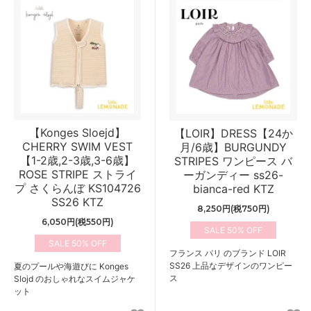
【Konges Sloejd】
【LOIR】DRESS【24か
CHERRY SWIM VEST
月/6歳】BURGUNDY
【1-2歳,2-3歳,3-6歳】
STRIPES ワンピース バ
ROSE STRIPE ストライ
ーガンディー ss26-
プ さくらんぼ KS104726
bianca-red KTZ
SS26 KTZ
8,250円(税750円)
6,050円(税550円)
50%
50%
フランス パリ のブランド LOIR
SS26 上品なデザインのワンピー
夏のプールや海遊びに Konges
ス
Slojd のおしゃれなスイムジャケ
ット