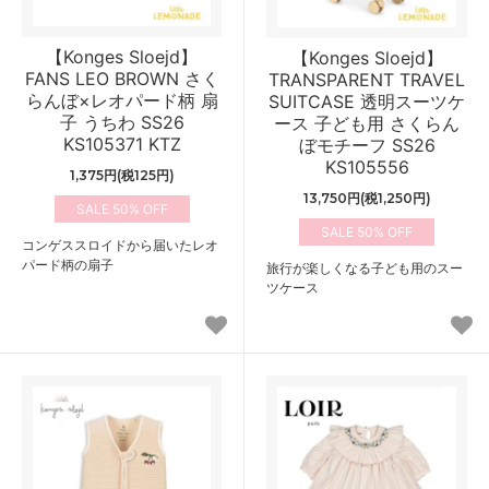
【Konges Sloejd】
【Konges Sloejd】
FANS LEO BROWN さく
TRANSPARENT TRAVEL
らんぼ×レオパード柄 扇
SUITCASE 透明スーツケ
子 うちわ SS26
ース 子ども用 さくらん
KS105371 KTZ
ぼモチーフ SS26
KS105556
1,375円(税125円)
13,750円(税1,250円)
50%
50%
コンゲススロイドから届いたレオ
パード柄の扇子
旅行が楽しくなる子ども用のスー
ツケース