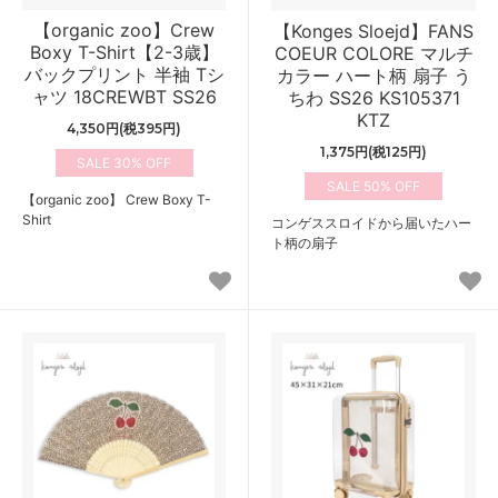
【organic zoo】Crew
【Konges Sloejd】FANS
Boxy T-Shirt【2-3歳】
COEUR COLORE マルチ
バックプリント 半袖 Tシ
カラー ハート柄 扇子 う
ャツ 18CREWBT SS26
ちわ SS26 KS105371
KTZ
4,350円(税395円)
1,375円(税125円)
30%
50%
【organic zoo】 Crew Boxy T-
Shirt
コンゲススロイドから届いたハー
ト柄の扇子