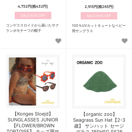
4,752円(税432円)
2,915円(税265円)
50%
50%
コンゲススロイドから届いたサク
100％UVカットキュートなベビー
ランボモチーフの帽子
用サングラス
【Konges Sloejd】
【organic zoo】
SUNGLASSES JUNIOR
Seagrass Sun Hat【2-3
【FLOWER/BROWN
歳】 サンハット セージ
TORTOISE】 キッズ用サ
グラス 18SHSG SS26