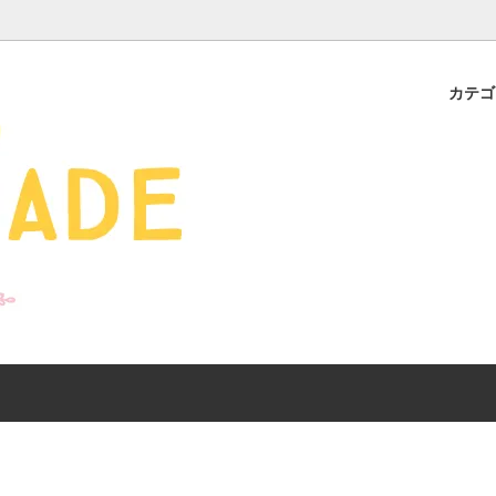
カテ
s - 雑貨 -
ds
産ギフト特集】 出産祝
SALE
organic zoo 26S/S
おすすめのアイテムを
Drop1+Drop2でつく
介
mix&match