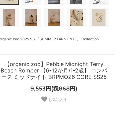
organic zoo 2025 SS 「SUMMER FARNIENTE」 Collection
【organic zoo】Pebble Midnight Terry
Beach Romper 【6-12か月/1-2歳】 ロンパ
ース ミッドナイト BRPMOZ6 CORE SS25
9,553円(税868円)
お気に入り