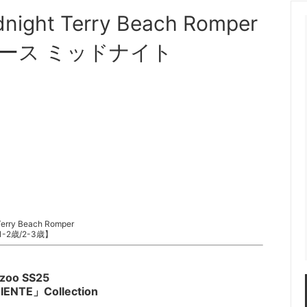
night Terry Beach Romper
ンパース ミッドナイト
Terry Beach Romper
1-2歳/2-3歳】
 zoo SS25
ENTE」Collection