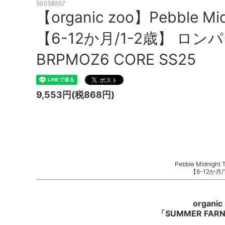
50058557
【organic zoo】Pebble Mid
【6-12か月/1-2歳】 ロ
BRPMOZ6 CORE SS25
9,553円(税868円)
Pebble Midnight 
【6-12か月/
organic
「SUMMER FARNI