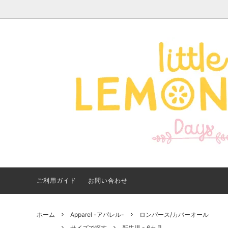
Apparel -アパレル-
サイズで探す
【夏アイテム特集】 2026
Good
Bran
【出
年最新！子ども用水着・浮
いに
き輪 アイテム
ご紹
ご利用ガイド
お問い合わせ
ホーム
Apparel -アパレル-
ロンパース/カバーオール
サイズで探す
新生児 - 6カ月