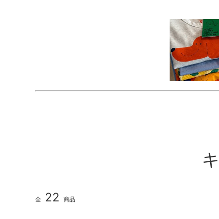
キ
22
全
商品