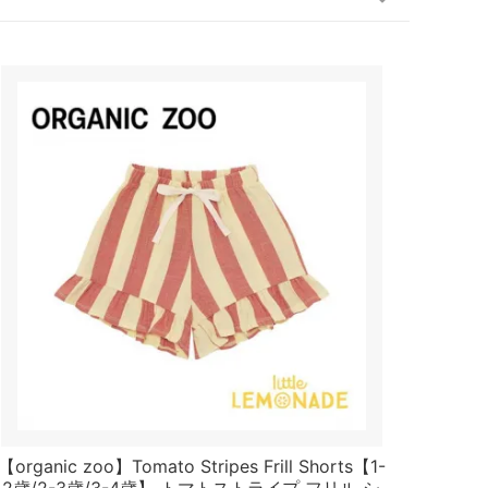
【organic zoo】Tomato Stripes Frill Shorts【1-
2歳/2-3歳/3-4歳】 トマトストライプ フリル シ