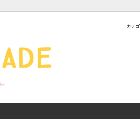
カテ
s - 雑貨 -
ds
産ギフト特集】 出産祝
SALE
organic zoo 26S/S
おすすめのアイテムを
Drop1+Drop2でつく
介
mix&match