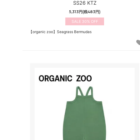
SS26 KTZ
5,313円(税483円)
30%
【organic zoo】Seagrass Bermudas