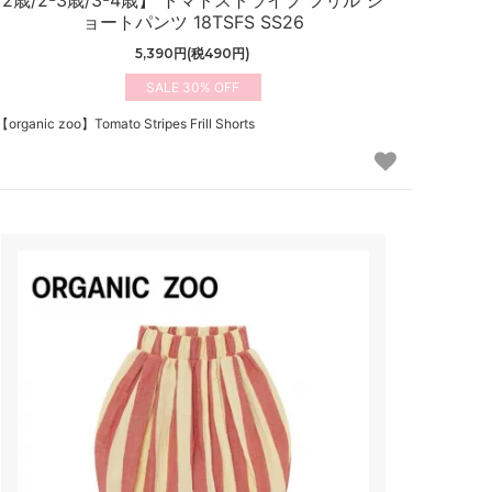
ョートパンツ 18TSFS SS26
5,390円(税490円)
30%
【organic zoo】Tomato Stripes Frill Shorts