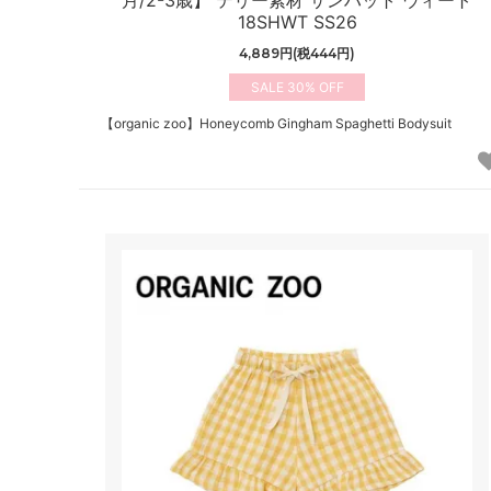
18SHWT SS26
4,889円(税444円)
30%
【organic zoo】Honeycomb Gingham Spaghetti Bodysuit