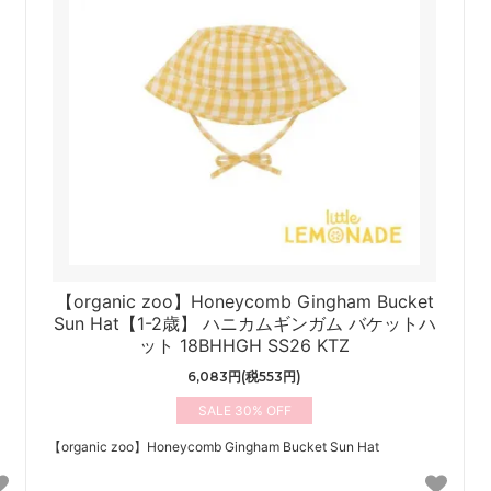
【organic zoo】Honeycomb Gingham Bucket
Sun Hat【1-2歳】 ハニカムギンガム バケットハ
ット 18BHHGH SS26 KTZ
6,083円(税553円)
30%
【organic zoo】Honeycomb Gingham Bucket Sun Hat