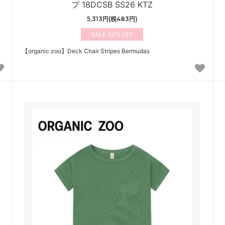
プ 18DCSB SS26 KTZ
5,313円(税483円)
30%
【organic zoo】Deck Chair Stripes Bermudas