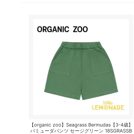
【organic zoo】Seagrass Bermudas【3-4歳】
バミューダパンツ セージグリーン 18SGRASSB