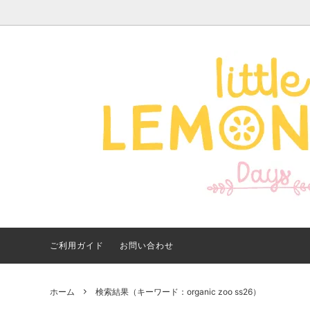
Apparel -アパレル-
サイズで探す
【夏アイテム特集】 2026
Good
Bran
【出
年最新！子ども用水着・浮
いに
き輪 アイテム
ご紹
ご利用ガイド
お問い合わせ
ホーム
検索結果（キーワード：organic zoo ss26）