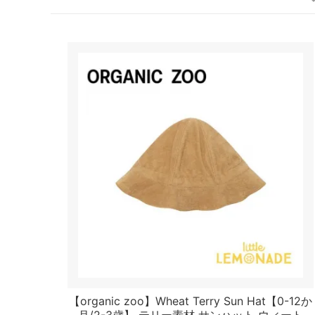
【organic zoo】Wheat Terry Sun Hat【0-12か
月/2-3歳】 テリー素材 サンハット ウィート