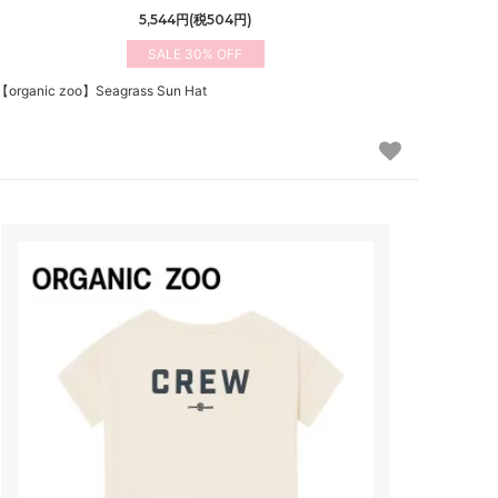
5,544円(税504円)
30%
【organic zoo】Seagrass Sun Hat