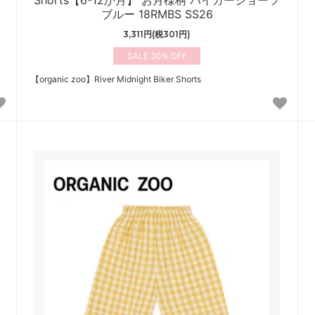
ブルー 18RMBS SS26
3,311円(税301円)
30%
【organic zoo】River Midnight Biker Shorts