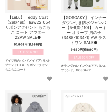
【LiiLu】 Teddy Coat
【GOSOAKY】 インナー
【2歳/4歳】 liaw22_054
ダウン付き防水ジャンバ
リボンアクセント もこも
ー【5-6歳(110)】 カーキ
こ コート アウター
ー オリーブ 男の子
22AW SALE●
(3485-1034-1) AW ラス
トワン SALE●
10,868円(税988円)
9,680円(税880円)
60%
60%
ドイツ発のハンドメイドアパレル
ブランドLiiLu リボンアクセント
オランダのレインウェアアパレル
もこもこコート
ブランド、GOSOAKY