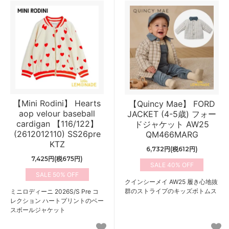
【Mini Rodini】 Hearts
【Quincy Mae】 FORD
aop velour baseball
JACKET (4-5歳) フォー
cardigan 【116/122】
ドジャケット AW25
(2612012110) SS26pre
QM466MARG
KTZ
6,732円(税612円)
7,425円(税675円)
40%
50%
クインシーメイ AW25 履き心地抜
群のストライプのキッズボトムス
ミニロディーニ 2026S/S Pre コ
レクション ハートプリントのベー
スボールジャケット