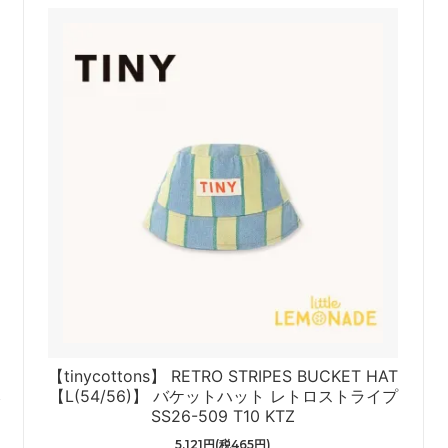
【tinycottons】 RETRO STRIPES BUCKET HAT
み
【L(54/56)】 バケットハット レトロストライプ
SS26-509 T10 KTZ
5,121円(税465円)