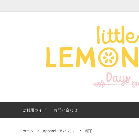
Apparel -アパレル-
サイズで探す
【夏アイテム特集】 2026
Good
Bran
【出
年最新！子ども用水着・浮
いに
き輪 アイテム
ご紹
ご利用ガイド
お問い合わせ
ホーム
Apparel -アパレル-
帽子