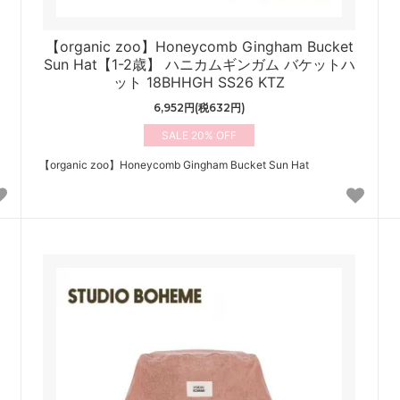
【organic zoo】Honeycomb Gingham Bucket
Sun Hat【1-2歳】 ハニカムギンガム バケットハ
ット 18BHHGH SS26 KTZ
6,952円(税632円)
20%
【organic zoo】Honeycomb Gingham Bucket Sun Hat