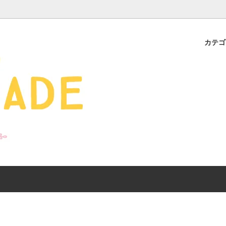
カテ
s - 雑貨 -
ds
産ギフト特集】 出産祝
SALE
organic zoo 26S/S
おすすめのアイテムを
Drop1+Drop2でつく
介
mix&match