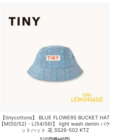
【tinycottons】 BLUE FLOWERS BUCKET HAT
【M(50/52)・L(54/56)】 light wash denim バケ
ットハット 花 SS26-502 KTZ
5,121円(税465円)