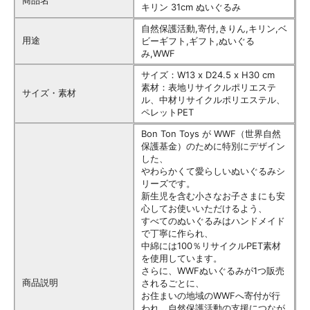
商品名
キリン 31cm ぬいぐるみ
自然保護活動,寄付,きりん,キリン,ベ
用途
ビーギフト,ギフト,ぬいぐる
み,WWF
サイズ：W13 x D24.5 x H30 cm
素材：表地リサイクルポリエステ
サイズ・素材
ル、中材リサイクルポリエステル、
ペレットPET
Bon Ton Toys が WWF（世界自然
保護基金）のために特別にデザイン
した、
やわらかくて愛らしいぬいぐるみシ
リーズです。
新生児を含む小さなお子さまにも安
心してお使いいただけるよう、
すべてのぬいぐるみはハンドメイド
で丁寧に作られ、
中綿には100％リサイクルPET素材
を使用しています。
さらに、WWFぬいぐるみが1つ販売
商品説明
されるごとに、
お住まいの地域のWWFへ寄付が行
われ、自然保護活動の支援につなが