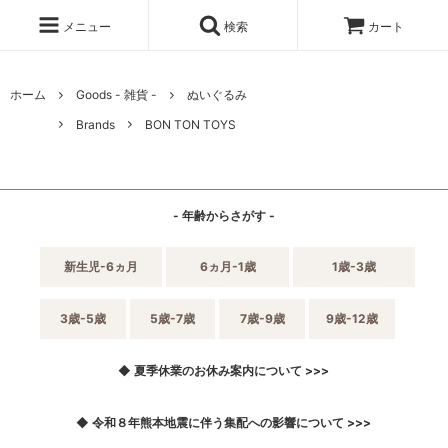
メニュー
検索
カート
ホーム
Goods - 雑貨 -
ぬいぐるみ
Brands
BON TON TOYS
- 年齢からさがす -
新生児-6ヵ月
6ヵ月-1歳
1歳-3歳
3歳-5歳
5歳-7歳
7歳-9歳
9歳-12歳
◆ 夏季休業のお休み案内について >>>
◆ 令和８年熊本地震に伴う集配への影響について >>>