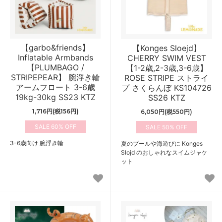
【garbo&friends】
【Konges Sloejd】
Inflatable Armbands
CHERRY SWIM VEST
【PLUMBAGO /
【1-2歳,2-3歳,3-6歳】
STRIPEPEAR】 腕浮き輪
ROSE STRIPE ストライ
アームフロート 3-6歳
プ さくらんぼ KS104726
19kg-30kg SS23 KTZ
SS26 KTZ
1,716円(税156円)
6,050円(税550円)
60%
50%
3-6歳向け 腕浮き輪
夏のプールや海遊びに Konges
Slojd のおしゃれなスイムジャケ
ット