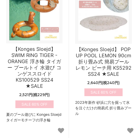
【Konges Sloejd】
【Konges Sloejd】 POP
SWIM RING TIGER -
UP POOL LEMON 90cm
ORANGE 浮き輪 タイガ
折り畳み式 簡易プール
ー プールトイ 水遊び コ
レモン ビーチ用 KS5292
ンゲススロイド
SS24 ★SALE
KS100529 SS24
2,640円(税240円)
★SALE
60%
2,521円(税229円)
2023年新作 砂浜に穴を掘って水
60%
を注ぐだけの簡易式 折り畳みプー
ル
夏のプール遊びに Konges Sloejd
タイガーモチーフの浮き輪