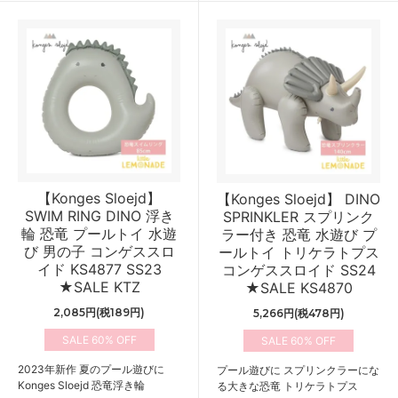
【Konges Sloejd】
【Konges Sloejd】 DINO
SWIM RING DINO 浮き
SPRINKLER スプリンク
輪 恐竜 プールトイ 水遊
ラー付き 恐竜 水遊び プ
び 男の子 コンゲススロ
ールトイ トリケラトプス
イド KS4877 SS23
コンゲススロイド SS24
★SALE KTZ
★SALE KS4870
2,085円(税189円)
5,266円(税478円)
60%
60%
2023年新作 夏のプール遊びに
プール遊びに スプリンクラーにな
Konges Sloejd 恐竜浮き輪
る大きな恐竜 トリケラトプス