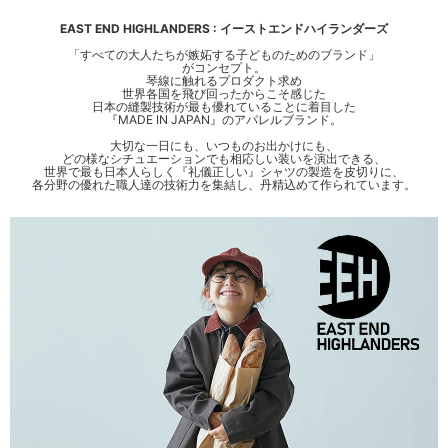
EAST END HIGHLANDERS : イーストエンドハイランダーズ
「すべての大人たちが嫉妬する子どものためのブランド」
がコンセプト。
琴線に触れるプロダクト求め
世界各国を飛び回ったからこそ感じた
日本の縫製技術が最も優れていることに着目した
『MADE IN JAPAN』のアパレルブランド。
大切な一日にも、いつものお出かけにも、
どの様なシチュエーションでも相応しい装いを演出できる、
世界で最も日本人らしく『礼儀正しい』シャツの製造を皮切りに、
各分野の優れた職人達の技術力を集結し、丹精込めて作られています。