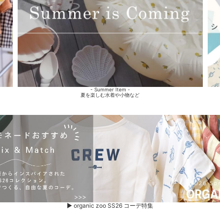
- Summer Item -
夏を楽しむ水着や小物など
▶ organic zoo SS26 コーデ特集