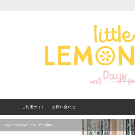
Apparel -アパレル-
サイズで探す
【夏アイテム特集】 2026
Good
Bran
【出
年最新！子ども用水着・浮
いに
き輪 アイテム
ご紹
ご利用ガイド
お問い合わせ
tinycottons AW26 Drop1 販売開始！