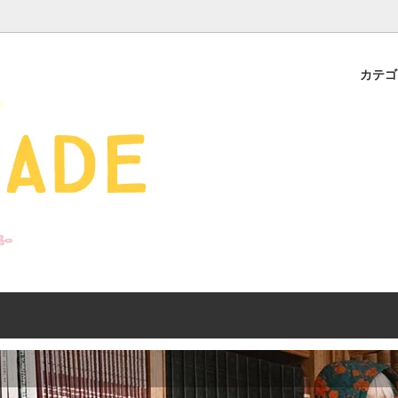
カテ
s - 雑貨 -
ds
産ギフト特集】 出産祝
SALE
organic zoo 26S/S
おすすめのアイテムを
Drop1+Drop2でつく
介
mix&match