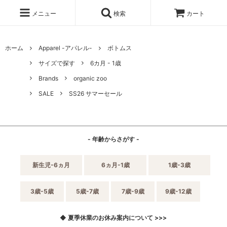
メニュー
検索
カート
ホーム
Apparel -アパレル-
ボトムス
サイズで探す
6カ月 - 1歳
Brands
organic zoo
SALE
SS26 サマーセール
- 年齢からさがす -
新生児-6ヵ月
6ヵ月-1歳
1歳-3歳
3歳-5歳
5歳-7歳
7歳-9歳
9歳-12歳
◆ 夏季休業のお休み案内について >>>