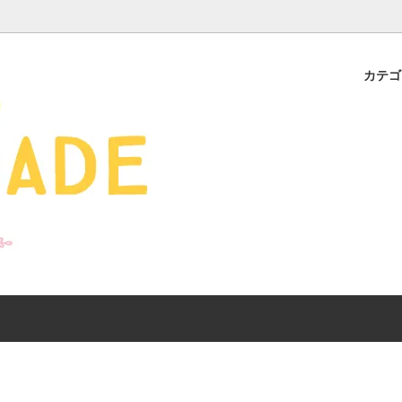
カテ
s - 雑貨 -
ds
産ギフト特集】 出産祝
SALE
organic zoo 26S/S
おすすめのアイテムを
Drop1+Drop2でつく
介
mix&match