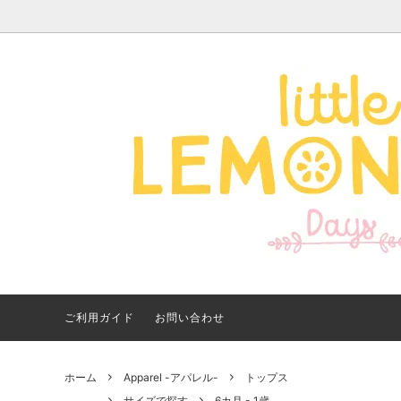
Apparel -アパレル-
サイズで探す
【夏アイテム特集】 2026
Good
Bran
【出
年最新！子ども用水着・浮
いに
き輪 アイテム
ご紹
ご利用ガイド
お問い合わせ
ホーム
Apparel -アパレル-
トップス
サイズで探す
6カ月 - 1歳