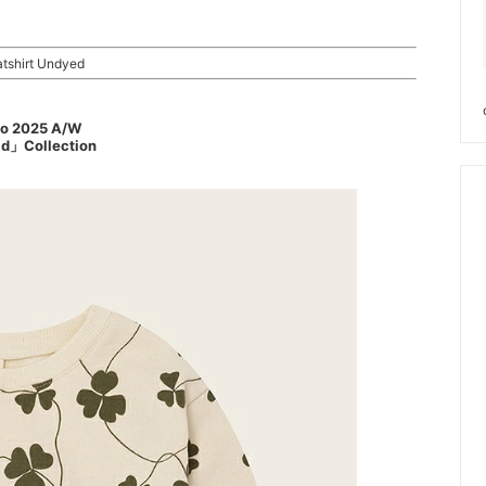
tshirt Undyed
oo 2025 A/W
ld」Collection