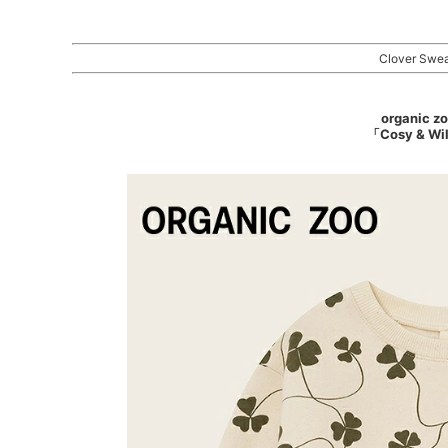
Clover Swea
organic z
「Cosy & Wi