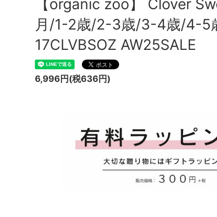
【organic zoo】 Clover Sw
月/1-2歳/2-3歳/3-4歳/4
17CLVBSOZ AW25SALE
6,996円(税636円)