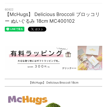
60922
【McHugs】 Delicious Broccoli ブロッコリ
ー ぬいぐるみ 18cm MC400102
【McHugs】 Delicious Broccoli 18cm