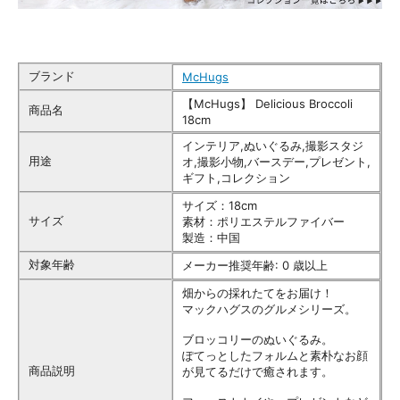
ブランド
McHugs
【McHugs】 Delicious Broccoli
商品名
18cm
インテリア,ぬいぐるみ,撮影スタジ
用途
オ,撮影小物,バースデー,プレゼント,
ギフト,コレクション
サイズ：18cm
サイズ
素材：ポリエステルファイバー
製造：中国
対象年齢
メーカー推奨年齢: 0 歳以上
畑からの採れたてをお届け！
マックハグスのグルメシリーズ。
ブロッコリーのぬいぐるみ。
ぽてっとしたフォルムと素朴なお顔
商品説明
が見てるだけで癒されます。