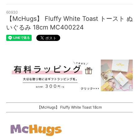
60930
【McHugs】 Fluffy White Toast トースト ぬ
いぐるみ 18cm MC400224
【McHugs】 Fluffy White Toast 18cm