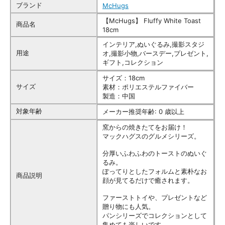
ブランド
McHugs
【McHugs】 Fluffy White Toast
商品名
18cm
インテリア,ぬいぐるみ,撮影スタジ
用途
オ,撮影小物,バースデー,プレゼント,
ギフト,コレクション
サイズ：18cm
サイズ
素材：ポリエステルファイバー
製造：中国
対象年齢
メーカー推奨年齢: 0 歳以上
窯からの焼きたてをお届け！
マックハグスのグルメシリーズ。
分厚いふわふわのトーストのぬいぐ
るみ。
ぽってりとしたフォルムと素朴なお
商品説明
顔が見てるだけで癒されます。
ファーストトイや、プレゼントなど
贈り物にも人気。
パンシリーズでコレクションとして
集めても楽しいです。