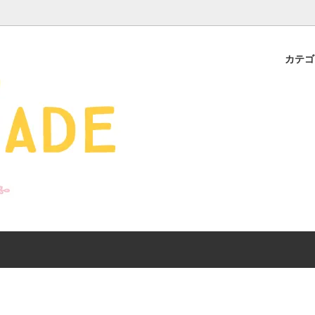
カテ
s - 雑貨 -
ds
産ギフト特集】 出産祝
SALE
organic zoo 26S/S
おすすめのアイテムを
Drop1+Drop2でつく
介
mix&match