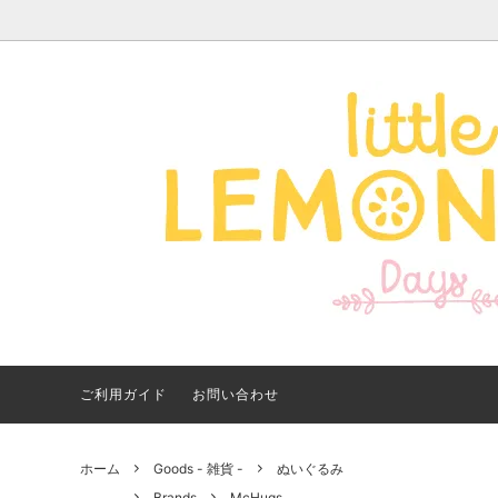
Apparel -アパレル-
サイズで探す
【夏アイテム特集】 2026
Good
Bran
【出
年最新！子ども用水着・浮
いに
き輪 アイテム
ご紹
ご利用ガイド
お問い合わせ
ホーム
Goods - 雑貨 -
ぬいぐるみ
Brands
McHugs