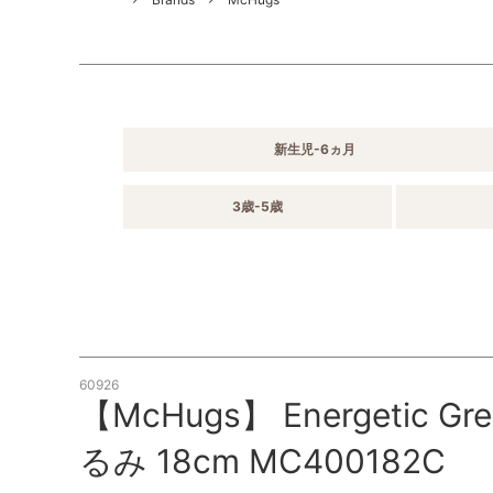
新生児-6ヵ月
3歳-5歳
60926
【McHugs】 Energetic G
るみ 18cm MC400182C