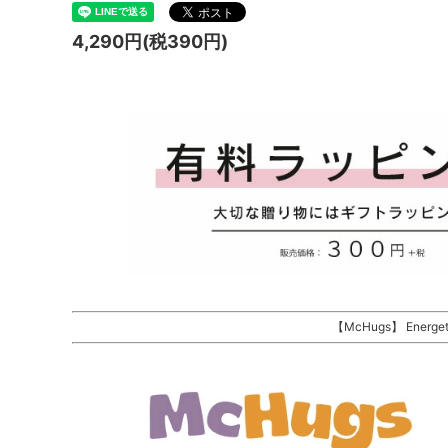
4,290円(税390円)
【McHugs】 Energeti