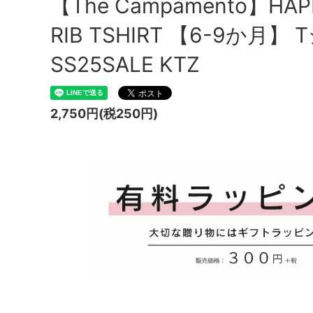
【The Campamento】HAPP
RIB TSHIRT 【6-9か月】 
SS25SALE KTZ
2,750円(税250円)