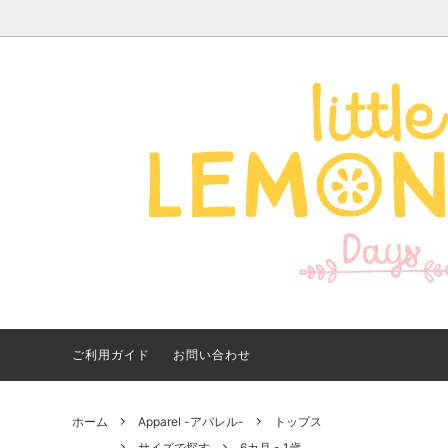
Apparel -アパレル-
サイズで探す
【夏アイテム特集】 2026
Good
Bran
【出
年最新！子ども用水着・浮
いに
き輪 アイテム
ご紹
ご利用ガイド
お問い合わせ
ホーム
Apparel -アパレル-
トップス
サイズで探す
6カ月 - 1歳