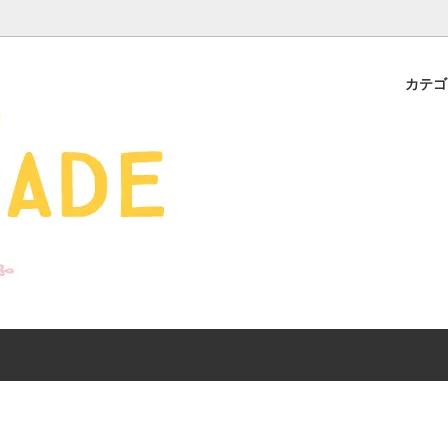
カテ
s - 雑貨 -
ds
産ギフト特集】 出産祝
SALE
organic zoo 26S/S
おすすめのアイテムを
Drop1+Drop2でつく
介
mix&match