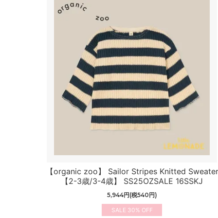
【organic zoo】 Sailor Stripes Knitted Sweate
【2-3歳/3-4歳】 SS25OZSALE 16SSKJ
5,944円(税540円)
30%