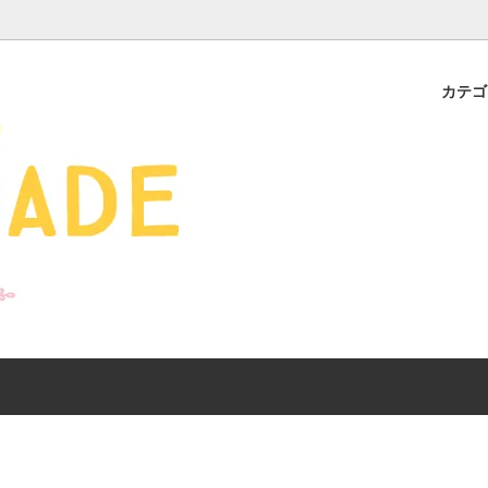
カテ
s - 雑貨 -
ds
産ギフト特集】 出産祝
SALE
organic zoo 26S/S
おすすめのアイテムを
Drop1+Drop2でつく
介
mix&match