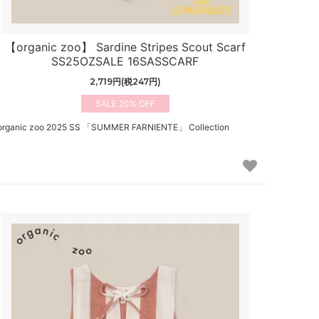
【organic zoo】 Sardine Stripes Scout Scarf
SS25OZSALE 16SASSCARF
2,719円(税247円)
20%
organic zoo 2025 SS 「SUMMER FARNIENTE」 Collection