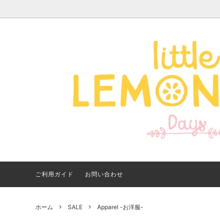
Apparel -アパレル-
サイズで探す
【夏アイテム特集】 2026
Good
Bran
【出
年最新！子ども用水着・浮
いに
き輪 アイテム
ご紹
ご利用ガイド
お問い合わせ
ホーム
SALE
Apparel -お洋服-