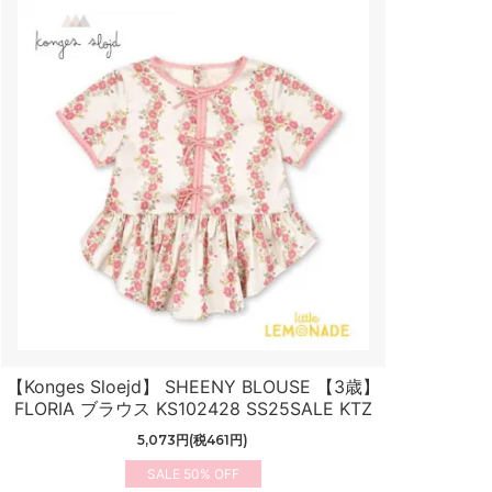
【Konges Sloejd】 SHEENY BLOUSE 【3歳】
FLORIA ブラウス KS102428 SS25SALE KTZ
5,073円(税461円)
50%