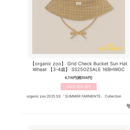
【organic zoo】 Grid Check Bucket Sun Hat
Wheat 【3-4歳】 SS25OZSALE 16BHWGC
6,116円(税556円)
20%
organic zoo 2025 SS 「SUMMER FARNIENTE」 Collection