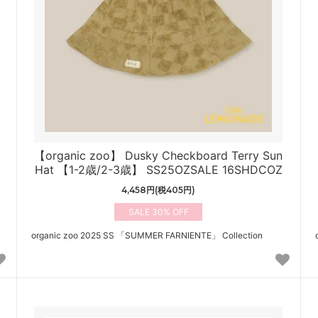
【organic zoo】 Dusky Checkboard Terry Sun
Hat 【1-2歳/2-3歳】 SS25OZSALE 16SHDCOZ
4,458円(税405円)
30%
organic zoo 2025 SS 「SUMMER FARNIENTE」 Collection