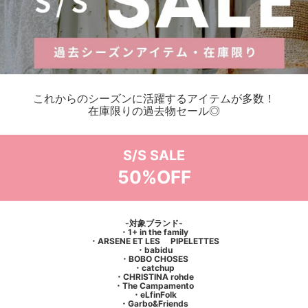
これからのシーズンに活躍するアイテムが多数！
在庫限りの過去物セール◎
S/S SALE
50%OFF
-対象ブランド-
・1+ in the family
・ARSENE ET LES PIPELETTES
・babidu
・BOBO CHOSES
・catchup
・CHRISTINA rohde
・The Campamento
・eLfinFolk
・Garbo&Friends