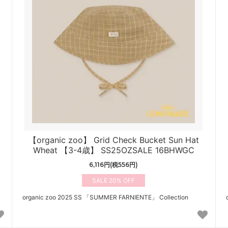
【organic zoo】 Grid Check Bucket Sun Hat
Wheat 【3-4歳】 SS25OZSALE 16BHWGC
6,116円(税556円)
20%
organic zoo 2025 SS 「SUMMER FARNIENTE」 Collection