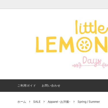
Apparel -アパレル-
サイズで探す
【夏アイテム特集】 2026
Good
Bran
【出
年最新！子ども用水着・浮
いに
き輪 アイテム
ご紹
ご利用ガイド
お問い合わせ
ホーム
SALE
Apparel -お洋服-
Spring / Summer