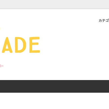
カテ
s - 雑貨 -
ds
産ギフト特集】 出産祝
SALE
organic zoo 26S/S
おすすめのアイテムを
Drop1+Drop2でつく
介
mix&match