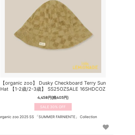
【organic zoo】 Dusky Checkboard Terry Sun
Hat 【1-2歳/2-3歳】 SS25OZSALE 16SHDCOZ
4,458円(税405円)
30%
organic zoo 2025 SS 「SUMMER FARNIENTE」 Collection