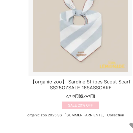
【organic zoo】 Sardine Stripes Scout Scarf
SS25OZSALE 16SASSCARF
2,719円(税247円)
20%
organic zoo 2025 SS 「SUMMER FARNIENTE」 Collection