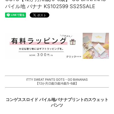
パイル地 バナナ KS102599 SS25SALE
ITTY SWEAT PANTS GOTS - GO BANANAS
【12か月/2歳/3歳/4歳/5-6歳】
コンゲススロイド パイル地バナナプリントのスウェット
パンツ