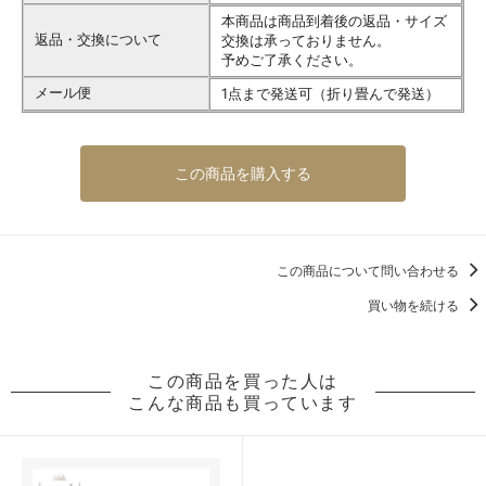
本商品は商品到着後の返品・サイズ
返品・交換について
交換は承っておりません。
予めご了承ください。
メール便
1点まで発送可（折り畳んで発送）
この商品を購入する
この商品について問い合わせる
買い物を続ける
この商品を買った人は
こんな商品も買っています