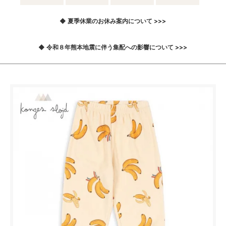
◆ 夏季休業のお休み案内について >>>
◆ 令和８年熊本地震に伴う集配への影響について >>>