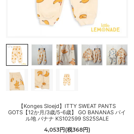
【Konges Sloejd】ITTY SWEAT PANTS
GOTS【12か月/3歳/5-6歳】 GO BANANAS パイ
ル地 バナナ KS102599 SS25SALE
4,053円(税368円)