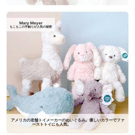
Mary Meyer
もこもこの手触りが人気の秘密
アメリカの老舗トイメーカーのぬいぐるみ。優しいカラーでファ
ーストトイにも人気。