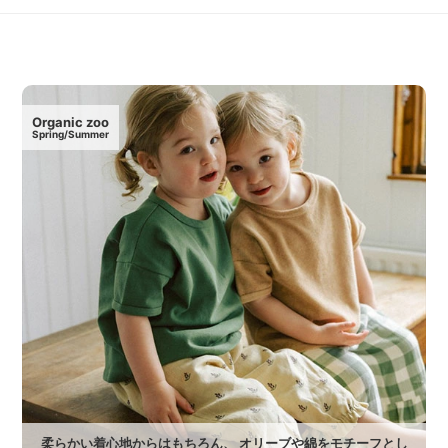
Organic zoo
Spring/Summer
柔らかい着心地からはもちろん、 オリーブや綿をモチーフとし