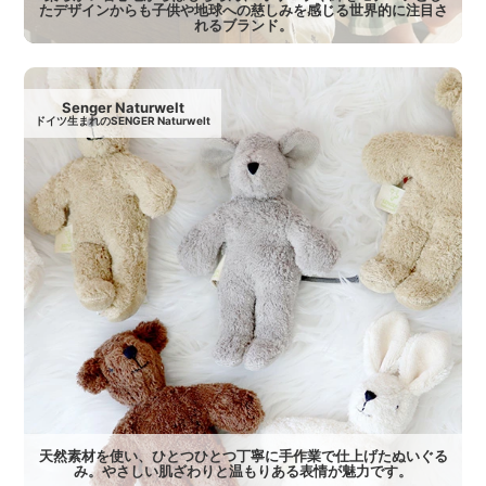
たデザインからも子供や地球への慈しみを感じる世界的に注目さ
れるブランド。
Senger Naturwelt
ドイツ生まれのSENGER Naturwelt
天然素材を使い、ひとつひとつ丁寧に手作業で仕上げたぬいぐる
み。やさしい肌ざわりと温もりある表情が魅力です。