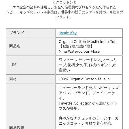
ックコットンと
エコ認定の染料を使用し、安全で倫理的なプロセスを経て作られた
ベビー・キッズのアパレル製品は、世界中の親子にファンを持つ、今注目の
ブランド。
ブランド
Jamie Kay
Organic Cotton Muslin Indie Top
商品名
【1歳/2歳/3歳/4歳】
Nina Watercolour Floral
ワンピース,サマードレス,ノースリ
用途
ーブ,花柄,女の子,お祝い,ギフト,出
産祝い
素材
100% Organic Cotton Muslin
ニュージーランド発のベビーキッズ
アパレルブランド、ジェイミーケ
イ。
Fayette Collectionから届いたトッ
プスが登場。
爽やかなナチュラルカラーとオーガ
ニックコットン素材で着心地◎。
商品説明