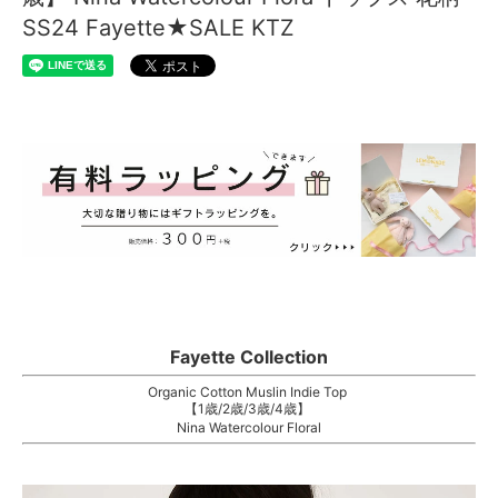
SS24 Fayette★SALE KTZ
Fayette Collection
Organic Cotton Muslin Indie Top
【1歳/2歳/3歳/4歳】
Nina Watercolour Floral