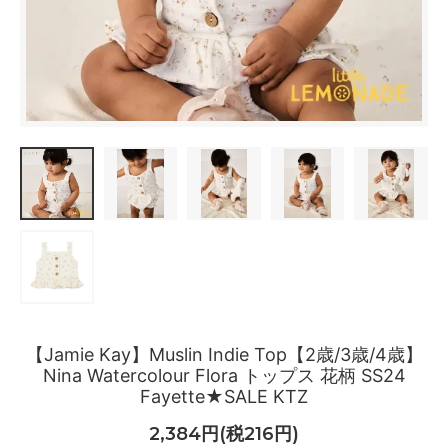
【Jamie Kay】Muslin Indie Top【2歳/3歳/4歳】
Nina Watercolour Flora トップス 花柄 SS24
Fayette★SALE KTZ
2,384円(税216円)