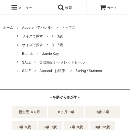
メニュー
検索
カート
ホーム
Apparel -アパレル-
トップス
サイズで探す
1 - 3歳
サイズで探す
3 - 5歳
Brands
Jamie Kay
SALE
会員限定シークレットセール
SALE
Apparel -お洋服-
Spring / Summer
- 年齢からさがす -
新生児-6ヵ月
6ヵ月-1歳
1歳-3歳
3歳-5歳
5歳-7歳
7歳-9歳
9歳-12歳