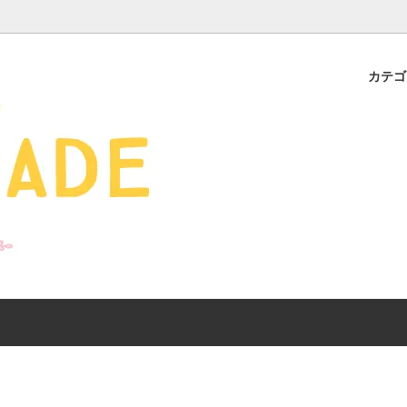
カテ
s - 雑貨 -
ds
産ギフト特集】 出産祝
SALE
organic zoo 26S/S
おすすめのアイテムを
Drop1+Drop2でつく
介
mix&match