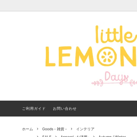
Apparel -アパレル-
サイズで探す
【夏アイテム特集】 2026
Good
Bran
【出
年最新！子ども用水着・浮
いに
き輪 アイテム
ご紹
ご利用ガイド
お問い合わせ
ホーム
Goods - 雑貨 -
インテリア
SALE
Apparel -お洋服-
Autumn / Winter