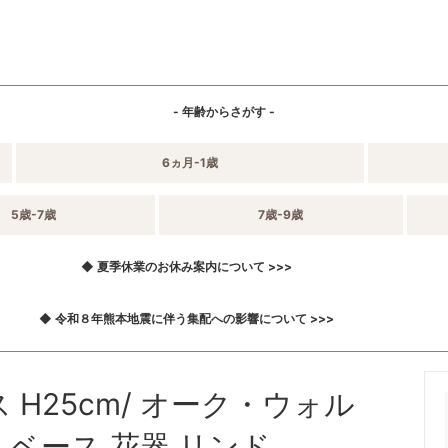
- 年齢からさがす -
6ヵ月-1歳
5歳-7歳
7歳-9歳
◆ 夏季休業のお休み案内について >>>
◆ 令和８年熊本地震に伴う集配への影響について >>>
ス H25cm/ オーク・ウォル
 ベース 花器 リンド