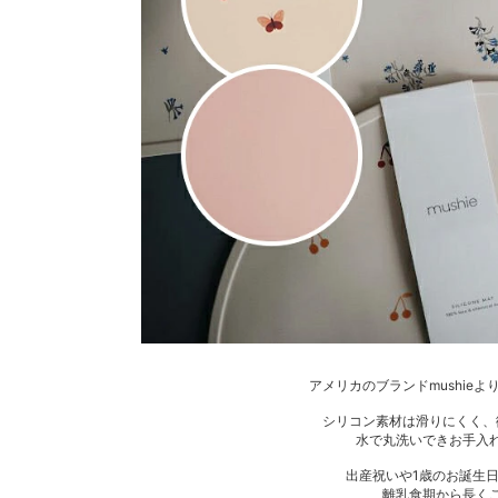
アメリカのブランドmushie
シリコン素材は滑りにくく、
水で丸洗いできお手入
出産祝いや1歳のお誕生
離乳食期から長く