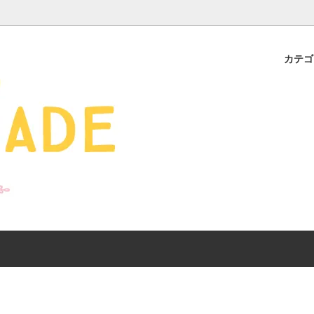
カテ
s - 雑貨 -
ds
産ギフト特集】 出産祝
SALE
organic zoo 26S/S
おすすめのアイテムを
Drop1+Drop2でつく
介
mix&match