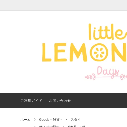
Apparel -アパレル-
サイズで探す
【夏アイテム特集】 2026
Good
Bran
【出
年最新！子ども用水着・浮
いに
き輪 アイテム
ご紹
ご利用ガイド
お問い合わせ
ホーム
Goods - 雑貨 -
スタイ
サイズで探す
6カ月 - 1歳