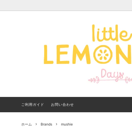
Apparel -アパレル-
サイズで探す
【夏アイテム特集】 2026
Good
Bran
【出
年最新！子ども用水着・浮
いに
き輪 アイテム
ご紹
ご利用ガイド
お問い合わせ
ホーム
Brands
mushie