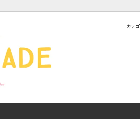
カテ
s - 雑貨 -
ds
産ギフト特集】 出産祝
SALE
organic zoo 26S/S
おすすめのアイテムを
Drop1+Drop2でつく
介
mix&match