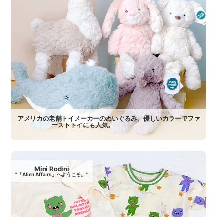
アメリカの老舗トイメーカーのぬいぐるみ。優しいカラーでファ
ーストトイにも人気。
Mini Rodini
"「Alien Affairs」へようこそ。"