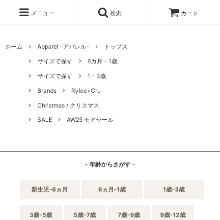
メニュー
検索
カート
ホーム
Apparel -アパレル-
トップス
サイズで探す
6カ月 - 1歳
サイズで探す
1 - 3歳
Brands
Rylee+Cru
Christmas / クリスマス
SALE
AW25 モアセール
- 年齢からさがす -
新生児-6ヵ月
6ヵ月-1歳
1歳-3歳
3歳-5歳
5歳-7歳
7歳-9歳
9歳-12歳