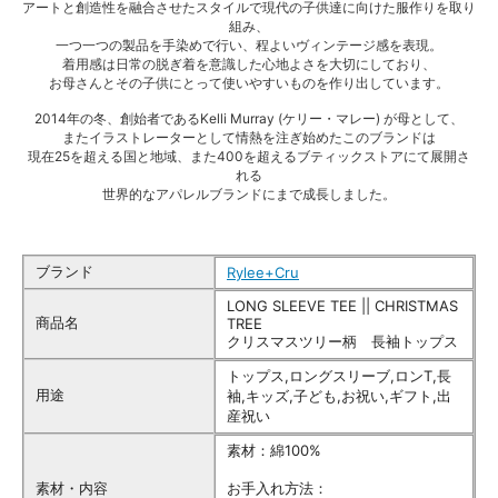
アートと創造性を融合させたスタイルで現代の子供達に向けた服作りを取り
組み、
一つ一つの製品を手染めで行い、程よいヴィンテージ感を表現。
着用感は日常の脱ぎ着を意識した心地よさを大切にしており、
お母さんとその子供にとって使いやすいものを作り出しています。
2014年の冬、創始者であるKelli Murray (ケリー・マレー) が母として、
またイラストレーターとして情熱を注ぎ始めたこのブランドは
現在25を超える国と地域、また400を超えるブティックストアにて展開さ
れる
世界的なアパレルブランドにまで成長しました。
ブランド
Rylee+Cru
LONG SLEEVE TEE || CHRISTMAS
商品名
TREE
クリスマスツリー柄 長袖トップス
トップス,ロングスリーブ,ロンT,長
用途
袖,キッズ,子ども,お祝い,ギフト,出
産祝い
素材：綿100%
素材・内容
お手入れ方法：