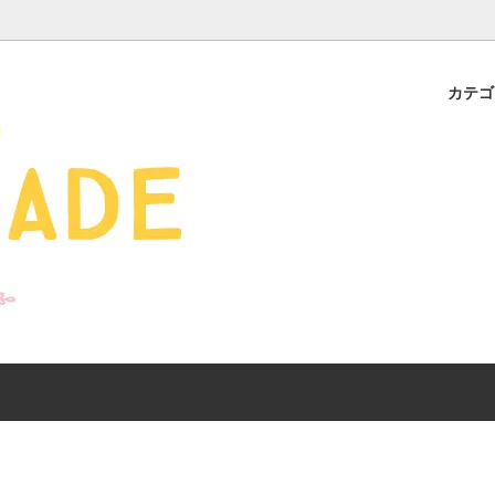
カテ
s - 雑貨 -
ds
産ギフト特集】 出産祝
SALE
organic zoo 26S/S
おすすめのアイテムを
Drop1+Drop2でつく
介
mix&match