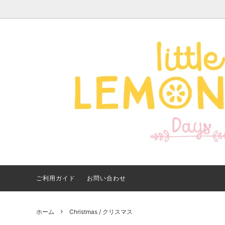
Apparel -アパレル-
サイズで探す
【夏アイテム特集】 2026
Good
Bran
【出
年最新！子ども用水着・浮
いに
き輪 アイテム
ご紹
ご利用ガイド
お問い合わせ
ホーム
Christmas / クリスマス