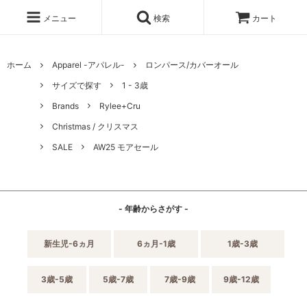
メニュー
検索
カート
ホーム
Apparel -アパレル-
ロンパース/カバーオール
サイズで探す
1 - 3歳
Brands
Rylee+Cru
Christmas / クリスマス
SALE
AW25 モアセール
- 年齢からさがす -
新生児-6ヵ月
6ヵ月-1歳
1歳-3歳
3歳-5歳
5歳-7歳
7歳-9歳
9歳-12歳