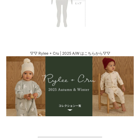
▽▽ Rylee + Cru | 2025 A/W はこちらから▽▽