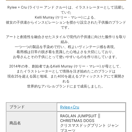
Rylee + Cru (ライリー アンド クルー) は、イラストレーターとして活躍し
ていた
Kelli Murray (ケリー・マレー) による、
彼女の子供達からインスピレーションを授かり設立された子供服のブランド
です。
アートと創造性を融合させたスタイルで現代の子供達に向けた服作りを取り
組み、
一つ一つの製品を手染めで行い、程よいヴィンテージ感を表現。
着用感は日常の脱ぎ着を意識した心地よさを大切にしており、
お母さんとその子供にとって使いやすいものを作り出しています。
2014年の冬、創始者であるKelli Murray (ケリー・マレー) が母として、
またイラストレーターとして情熱を注ぎ始めたこのブランドは
現在25を超える国と地域、また400を超えるブティックストアにて展開さ
れる
世界的なアパレルブランドにまで成長しました。
ブランド
Rylee+Cru
RAGLAN JUMPSUIT ||
CHRISTMAS DOGS
商品名
クリスマスドッグプリント ジャン
プスーツ