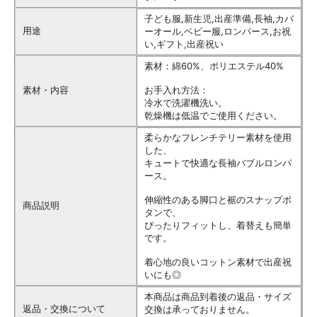
子ども服,新生児,出産準備,長袖,カバ
用途
ーオール,ベビー服,ロンパース,お祝
い,ギフト,出産祝い
素材：綿60%、ポリエステル40%
素材・内容
お手入れ方法：
冷水で洗濯機洗い。
乾燥機は低温でご使用ください。
柔らかなフレンチテリー素材を使用
した、
キュートで快適な長袖バブルロンパ
ース。
伸縮性のある脚口と裾のスナップボ
商品説明
タンで、
ぴったりフィットし、着替えも簡単
です。
着心地の良いコットン素材で出産祝
いにも◎
本商品は商品到着後の返品・サイズ
返品・交換について
交換は承っておりません。