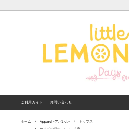
Apparel -アパレル-
サイズで探す
【夏アイテム特集】 2026
Good
Bran
【出
年最新！子ども用水着・浮
いに
き輪 アイテム
ご紹
ご利用ガイド
お問い合わせ
ホーム
Apparel -アパレル-
トップス
サイズで探す
1 - 3歳