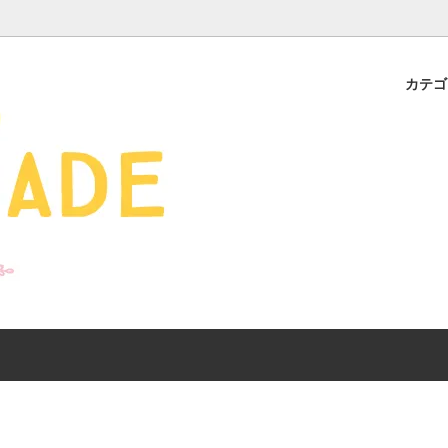
カテ
s - 雑貨 -
ds
産ギフト特集】 出産祝
SALE
organic zoo 26S/S
おすすめのアイテムを
Drop1+Drop2でつく
介
mix&match