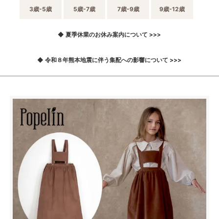
3歳-5歳
5歳-7歳
7歳-9歳
9歳-12歳
◆ 夏季休業のお休み案内について >>>
◆ 令和８年熊本地震に伴う集配への影響について >>>