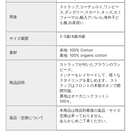
ストラップ,コーデュロイ,ワンピー
ス,ダンガリー,スカート,キッズ,セミ
用途
フォーマル,輸入アパレル,海外子ど
も服,出産祝い
2-3歳/4歳/6歳
サイズ展開
表地: 100% Cotton
素材
裏地: 100% organic cotton
ストラップが付いたブラウンのワン
ピース。
インナーをレイヤードして、様々な
スタイリングを楽しめます。 スト
商品説明
ラップはフロントの木製ボタンで開
閉可能。
裏地はオーガニックコットン
100％。
本商品は商品到着後の返品・サイズ
交換は承っておりません。
返品・交換について
あらかじめご了承ください。