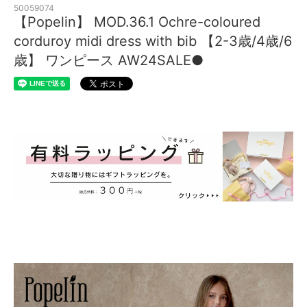
50059074
【Popelin】 MOD.36.1 Ochre-coloured
corduroy midi dress with bib 【2-3歳/4歳/6
歳】 ワンピース AW24SALE●