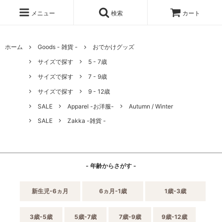
メニュー
検索
カート
ホーム
Goods - 雑貨 -
おでかけグッズ
サイズで探す
5 - 7歳
サイズで探す
7 - 9歳
サイズで探す
9 - 12歳
SALE
Apparel -お洋服-
Autumn / Winter
SALE
Zakka -雑貨 -
- 年齢からさがす -
新生児-6ヵ月
6ヵ月-1歳
1歳-3歳
3歳-5歳
5歳-7歳
7歳-9歳
9歳-12歳