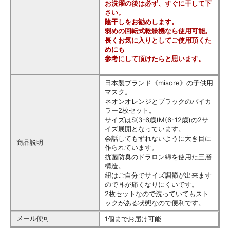
お洗濯の後は必ず、すぐに干して下
さい。
陰干しをお勧めします。
弱めの回転式乾燥機なら使用可能。
長くお気に入りとしてご使用頂くた
めにも
参考にして頂けたらと思います。
日本製ブランド《misore》の子供用
マスク。
ネオンオレンジとブラックのバイカ
ラー2枚セット。
サイズはS(3-6歳)M(6-12歳)の2サ
イズ展開となっています。
会話してもずれないように大き目に
商品説明
作られています。
抗菌防臭のドラロン綿を使用た三層
構造。
紐はご自分でサイズ調節が出来ます
ので耳が痛くなりにくいです。
2枚セットなので洗っていてもスト
ックがある状態なので便利です。
メール便可
1個までお届け可能