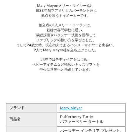
Mary Meyer(メリー・マイヤー)は、
1933年創立アメリカのバーモント州に
拠点を置くトイメーカーです。
創立者の1人メリー・ローランは、
裁縫の専門学校に通い、
裁縫技術やパタンナー技術を習得して
ファブリックの扱い方を学びました。
そして24歳の時、現在の夫であるハンス・マイヤーと出会い、
2人でMary Meyer社を立ち上げました。
現在ではテディベアをはじめ、
ベビーアイテムなど幅広いキッズギフトを
中心に世界へと飛躍しています。
ブランド
Mary Meyer
Pufferberry Turtle
商品名
パファーベリー タートル
バースデー,インテリア,プレゼント,