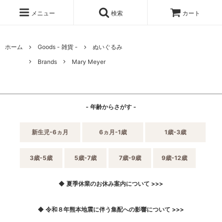
メニュー
検索
カート
ホーム
Goods - 雑貨 -
ぬいぐるみ
Brands
Mary Meyer
- 年齢からさがす -
新生児-6ヵ月
6ヵ月-1歳
1歳-3歳
3歳-5歳
5歳-7歳
7歳-9歳
9歳-12歳
◆ 夏季休業のお休み案内について >>>
◆ 令和８年熊本地震に伴う集配への影響について >>>