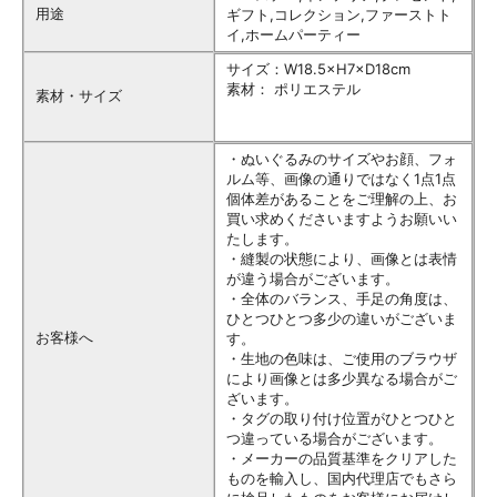
用途
ギフト,コレクション,ファーストト
イ,ホームパーティー
サイズ：W18.5×H7×D18cm
素材： ポリエステル
素材・サイズ
・ぬいぐるみのサイズやお顔、フォ
ルム等、画像の通りではなく1点1点
個体差があることをご理解の上、お
買い求めくださいますようお願いい
たします。
・縫製の状態により、画像とは表情
が違う場合がございます。
・全体のバランス、手足の角度は、
ひとつひとつ多少の違いがございま
お客様へ
す。
・生地の色味は、ご使用のブラウザ
により画像とは多少異なる場合がご
ざいます。
・タグの取り付け位置がひとつひと
つ違っている場合がございます。
・メーカーの品質基準をクリアした
ものを輸入し、国内代理店でもさら