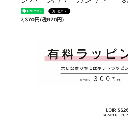
7,370円(税670円)
LOIR SS26
ROMPER - BU