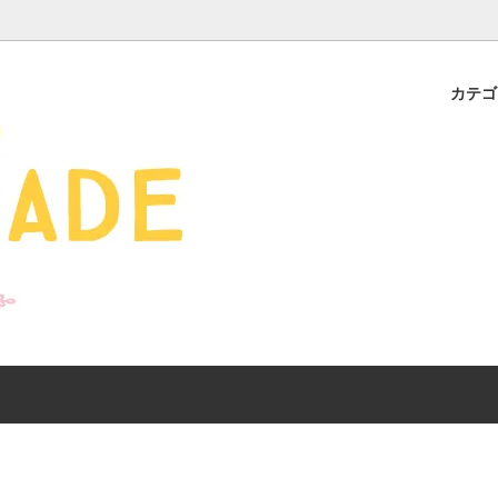
カテ
s - 雑貨 -
ds
産ギフト特集】 出産祝
SALE
organic zoo 26S/S
おすすめのアイテムを
Drop1+Drop2でつく
介
mix&match