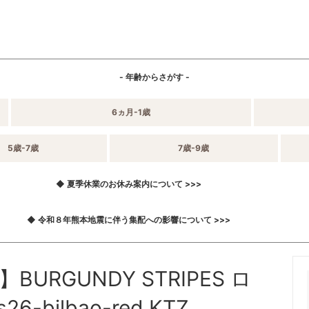
- 年齢からさがす -
6ヵ月-1歳
5歳-7歳
7歳-9歳
◆ 夏季休業のお休み案内について >>>
◆ 令和８年熊本地震に伴う集配への影響について >>>
BURGUNDY STRIPES ロ
bilbao-red KTZ