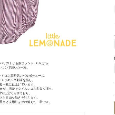
リの子ども服ブランド LOIR から
クションで届いた一枚。
レトロな雰囲気のバルボテューズ。
スモッキング刺繍を施し、
る一枚に仕上げています。
せが、清楚でタイムレスな印象を演出。
材で仕立てられており、
さと自由な動きを叶えます。
品さと実用性を兼ね備えた一着です。