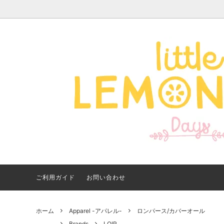
Apparel -アパレル-
サイズで探す
【夏アイテム特集】 2026
Good
Bran
【出
年最新！子ども用水着・浮
いに
き輪 アイテム
ご紹
ご利用ガイド
お問い合わせ
ホーム
Apparel -アパレル-
ロンパース/カバーオール
Brands
LOIR