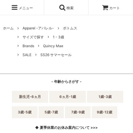
メニュー
検索
カート
ホーム
Apparel -アパレル-
ボトムス
サイズで探す
1 - 3歳
Brands
Quincy Mae
SALE
SS26 サマーセール
- 年齢からさがす -
新生児-6ヵ月
6ヵ月-1歳
1歳-3歳
3歳-5歳
5歳-7歳
7歳-9歳
9歳-12歳
◆ 夏季休業のお休み案内について >>>