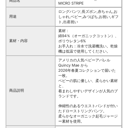
商品名
MICRO STRIPE
ロングパンツ,長ズボン,赤ちゃん,お
用途
しゃれ,ベビー,みつばち,お祝い,ギフ
ト,出産祝い
素材 :
綿94％（オーガニックコットン）、
素材・内容
ポリウレタン6%
お手入れ：冷水で洗濯機洗い。乾燥
機は低温で使用してください。
アメリカの人気ベビーアパレル
Quincy Mae から
2026年春夏コレクションで届いた
一枚。
ベビーの肌に優しい、柔らかい素材
と、
商品説明
着まわしやすいデザインが人気のブ
ランドです。
伸縮性のあるウエストバンドが付い
たドローストリングパンツ。
柔らかなオーガニック起毛ジャージ
ー素材を使用。