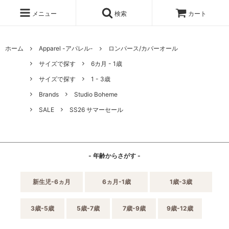
メニュー
検索
カート
ホーム
Apparel -アパレル-
ロンパース/カバーオール
サイズで探す
6カ月 - 1歳
サイズで探す
1 - 3歳
Brands
Studio Boheme
SALE
SS26 サマーセール
- 年齢からさがす -
新生児-6ヵ月
6ヵ月-1歳
1歳-3歳
3歳-5歳
5歳-7歳
7歳-9歳
9歳-12歳