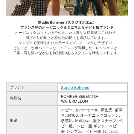
Studio Boheme（スタジオボエム）
フランス発のオーガニック＆ミニマルな子ども服ブランド
オーガニックコットンを中心とした上質な天然素材にこだわり、
肌ざわりの良さと着心地の良さを追求しています。
シンプルで洗練されたカラーリング、ミニマルなデザイン、
そしてどこかボヘミアンなニュアンスが調和したコレクションは、
日常に寄り添いながらも特別感のあるスタイルを叶えてくれます。
ブランド
Studio Boheme
ROMPER BEBECITO-
商品名
WATERMELON
ベビー, カバーオール, 新生児, 前開
き, 綿100, オーガニックコットン,
用途
敏感肌, 出産祝い, 股下スナップ, ベ
ビー服、ベビー服 ギフト、ベビー
服 シンプル、ベビー服 おしゃれ