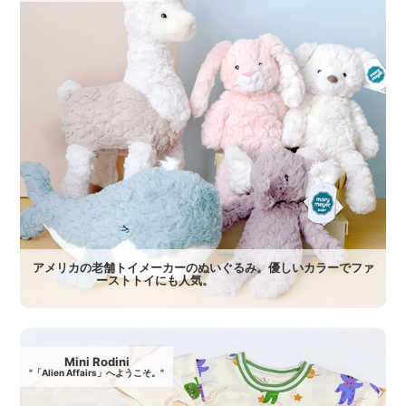
アメリカの老舗トイメーカーのぬいぐるみ。優しいカラーでファ
ーストトイにも人気。
Mini Rodini
"「Alien Affairs」へようこそ。"