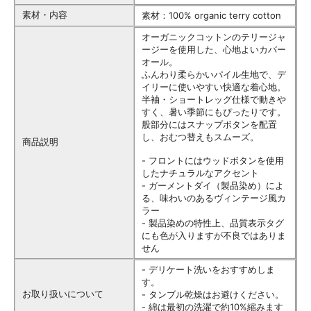
素材・内容
素材：100% organic terry cotton
オーガニックコットンのテリージャ
ージーを使用した、心地よいカバー
オール。
ふんわり柔らかいパイル生地で、デ
イリーに使いやすい快適な着心地。
半袖・ショートレッグ仕様で動きや
すく、暑い季節にもぴったりです。
股部分にはスナップボタンを配置
し、おむつ替えもスムーズ。
商品説明
- フロントにはウッドボタンを使用
したナチュラルなアクセント
- ガーメントダイ（製品染め）によ
る、味わいのあるヴィンテージ風カ
ラー
- 製品染めの特性上、品質表示タグ
にも色が入りますが不良ではありま
せん
- デリケート洗いをおすすめしま
す。
お取り扱いについて
- タンブル乾燥はお避けください。
- 綿は最初の洗濯で約10%縮みます