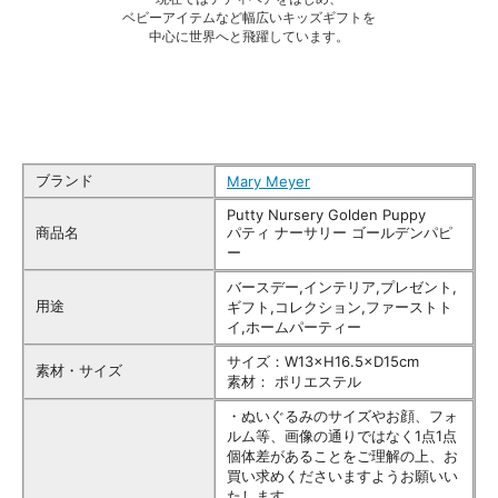
ベビーアイテムなど幅広いキッズギフトを
中心に世界へと飛躍しています。
ブランド
Mary Meyer
Putty Nursery Golden Puppy
商品名
パティ ナーサリー ゴールデンパピ
ー
バースデー,インテリア,プレゼント,
用途
ギフト,コレクション,ファーストト
イ,ホームパーティー
サイズ：W13×H16.5×D15cm
素材・サイズ
素材： ポリエステル
・ぬいぐるみのサイズやお顔、フォ
ルム等、画像の通りではなく1点1点
個体差があることをご理解の上、お
買い求めくださいますようお願いい
たします。