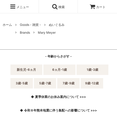
メニュー
検索
カート
ホーム
Goods - 雑貨 -
ぬいぐるみ
Brands
Mary Meyer
- 年齢からさがす -
新生児-6ヵ月
6ヵ月-1歳
1歳-3歳
3歳-5歳
5歳-7歳
7歳-9歳
9歳-12歳
◆ 夏季休業のお休み案内について >>>
◆ 令和８年熊本地震に伴う集配への影響について >>>