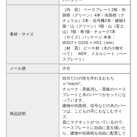
バースデー
［内 容］ ベースプレート2枚・街
路樹（グリーン）4本・街路樹（ナ
チュラル）2本・信号機2本・建物3
個・山（グリーン）1個・山（富士
山）1個・車1個・チョーク1本
素材・サイズ
［サイズ］パッケージ 本体：
W307 × D205 × H52（mm）
［材 質］ ビーチ材（木の小物す
べて） MDF、メタルシート（ベー
スプレート）
メール便
不可
自分だけの街を作れるおもち
ゃ"machi"。
チョーク・黒板消し・黒板のベース
プレートと木のパーツがセットにな
っています。
建物や街路樹、信号などの木のパー
ツは、こどもの手にもなじむサイ
商品説明
ズ。
底にマグネットがついているので、
ベースプレートに自由に道を描いた
ら、建物や街路樹を自由に配置して