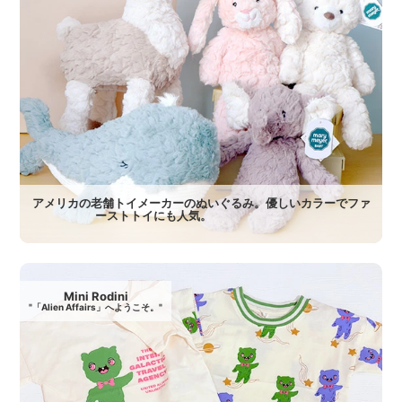
アメリカの老舗トイメーカーのぬいぐるみ。優しいカラーでファ
ーストトイにも人気。
Mini Rodini
"「Alien Affairs」へようこそ。"