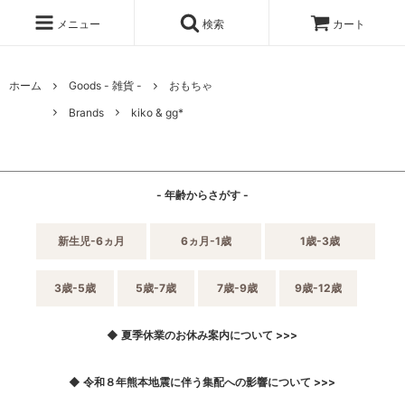
メニュー
検索
カート
ホーム
Goods - 雑貨 -
おもちゃ
Brands
kiko & gg*
- 年齢からさがす -
新生児-6ヵ月
6ヵ月-1歳
1歳-3歳
3歳-5歳
5歳-7歳
7歳-9歳
9歳-12歳
◆ 夏季休業のお休み案内について >>>
◆ 令和８年熊本地震に伴う集配への影響について >>>