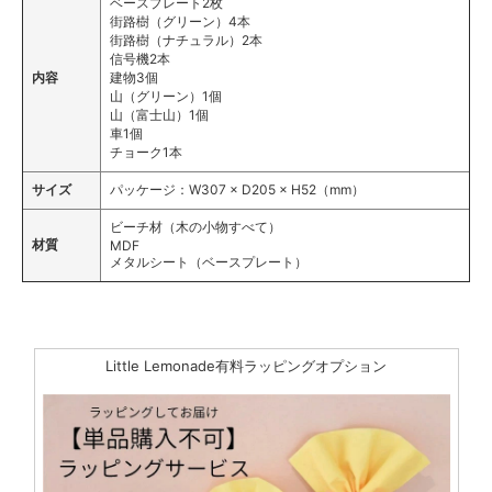
ベースプレート2枚
街路樹（グリーン）4本
街路樹（ナチュラル）2本
信号機2本
内容
建物3個
山（グリーン）1個
山（富士山）1個
車1個
チョーク1本
サイズ
パッケージ：W307 × D205 × H52（mm）
ビーチ材（木の小物すべて）
材質
MDF
メタルシート（ベースプレート）
Little Lemonade有料ラッピングオプション