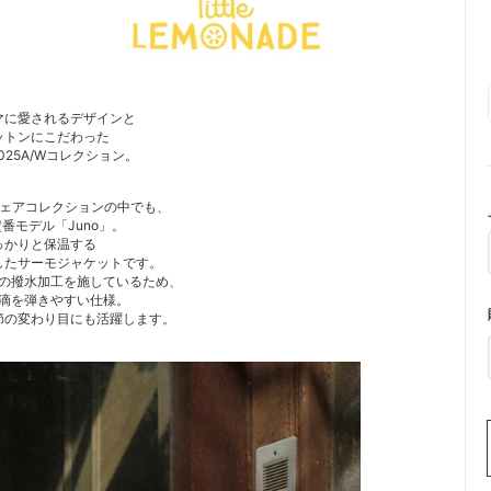
マに愛されるデザインと
ットンにこだわった
25A/Wコレクション。
ターウェアコレクションの中でも、
番モデル「Juno」。
っかりと保温する
したサーモジャケットです。
の撥水加工を施しているため、
滴を弾きやすい仕様。
節の変わり目にも活躍します。