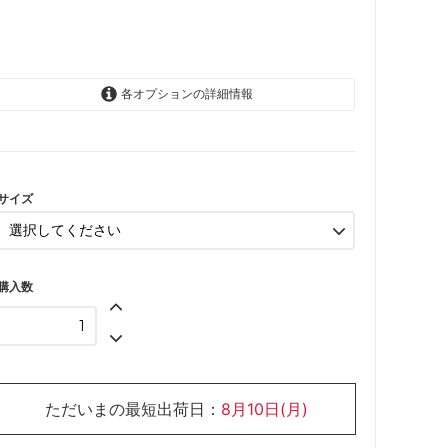
各オプションの詳細情報
12か月(80cm)
SOLD OUT
2歳(92cm)
SOLD OUT
サイズ
3歳(98cm)
SOLD OUT
4歳(104cm)
購入数
ただいまの最短出荷日：
8月10日(月)