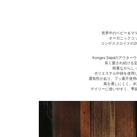
世界中のベビー＆マ
オーガニックコ
コンゲススロイドの20
Konges Sløjdのアウ
長く愛され続ける定
軽量ながらし
ポリエステル中綿を使用
通気性があり、フッ素不使用
風を通しにくく、水
デイリーに使いやすく、季