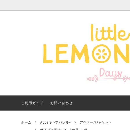
Apparel -アパレル-
サイズで探す
【夏アイテム特集】 2026
Good
Bran
【出
年最新！子ども用水着・浮
いに
き輪 アイテム
ご紹
ご利用ガイド
お問い合わせ
ホーム
Apparel -アパレル-
アウター/ジャケット
サイズで探す
6カ月 - 1歳