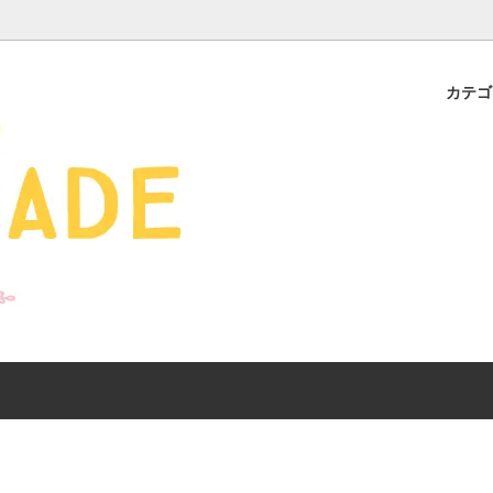
カテ
s - 雑貨 -
ds
産ギフト特集】 出産祝
SALE
organic zoo 26S/S
おすすめのアイテムを
Drop1+Drop2でつく
介
mix&match