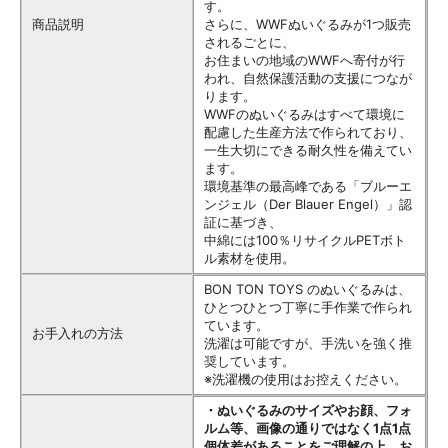
す。
商品説明
さらに、WWFぬいぐるみが1つ販売
されるごとに、
お住まいの地域のWWFへ寄付が行
われ、自然保護活動の支援につなが
ります。
WWFのぬいぐるみはすべて環境に
配慮した生産方法で作られており、
一生大切にできる耐久性を備えてい
ます。
環境基準の最高峰である「ブルーエ
ンジェル（Der Blauer Engel）」認
証に基づき、
中綿には100％リサイクルPETボト
ル素材を使用。
BON TON TOYS のぬいぐるみは、
ひとつひとつ丁寧に手作業で作られ
ています。
お手入れの方法
洗濯は可能ですが、手洗いを強く推
奨しています。
※洗濯機の使用はお控えください。
・ぬいぐるみのサイズやお顔、フォ
ルム等、画像の通りではなく1点1点
個体差があることをご理解の上、お