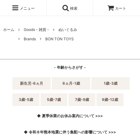
メニュー
検索
カート
ホーム
Goods - 雑貨 -
ぬいぐるみ
Brands
BON TON TOYS
- 年齢からさがす -
新生児-6ヵ月
6ヵ月-1歳
1歳-3歳
3歳-5歳
5歳-7歳
7歳-9歳
9歳-12歳
◆ 夏季休業のお休み案内について >>>
◆ 令和８年熊本地震に伴う集配への影響について >>>