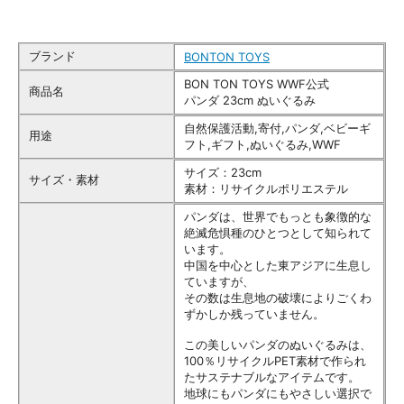
ブランド
BONTON TOYS
BON TON TOYS WWF公式
商品名
パンダ 23cm ぬいぐるみ
自然保護活動,寄付,パンダ,ベビーギ
用途
フト,ギフト,ぬいぐるみ,WWF
サイズ：23cm
サイズ・素材
素材：リサイクルポリエステル
パンダは、世界でもっとも象徴的な
絶滅危惧種のひとつとして知られて
います。
中国を中心とした東アジアに生息し
ていますが、
その数は生息地の破壊によりごくわ
ずかしか残っていません。
この美しいパンダのぬいぐるみは、
100％リサイクルPET素材で作られ
たサステナブルなアイテムです。
地球にもパンダにもやさしい選択で