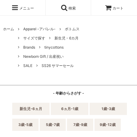
メニュー
検索
カート
ホーム
Apparel -アパレル-
ボトムス
サイズで探す
新生児 - 6カ月
Brands
tinycottons
Newborn Gift / 出産祝い
SALE
SS26 サマーセール
- 年齢からさがす -
新生児-6ヵ月
6ヵ月-1歳
1歳-3歳
3歳-5歳
5歳-7歳
7歳-9歳
9歳-12歳