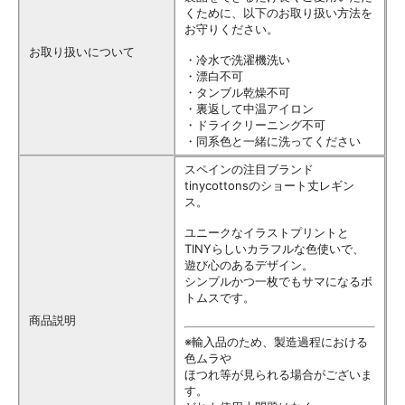
くために、以下のお取り扱い方法を
お守りください。
お取り扱いについて
・冷水で洗濯機洗い
・漂白不可
・タンブル乾燥不可
・裏返して中温アイロン
・ドライクリーニング不可
・同系色と一緒に洗ってください
スペインの注目ブランド
tinycottonsのショート丈レギン
ス。
ユニークなイラストプリントと
TINYらしいカラフルな色使いで、
遊び心のあるデザイン。
シンプルかつ一枚でもサマになるボ
トムスです。
商品説明
※輸入品のため、製造過程における
色ムラや
ほつれ等が見られる場合がございま
す。