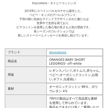
tinycottons - タイニーコットンズ
2012年にスペインバルセロナから誕生した、
ベビー・キッズのアパレルブランド。
子供の様に自由なマインドでデザインされた服たちは
世界中で支持を得ており、
ピマコットンを使用した着心地の良さも人気の理由です。
各シーズンのコレクションでは
新しいストーリーとメッセージを発信し続けています。
ブランド
tinycottons
ORANGES BABY SHORT
商品名
LEGGINGS- off-white
レギンス,パンツ,ボトムス,赤ちゃん,
用途
ベビー,オーガニックコットン,お祝
い,ギフト,出産祝い
オーガニックコットン 96％、ポリ
素材
ウレタン 4％
TINYの製品はすべて高品質な素材
を使用して作られています。
製品をできるだけ長くご愛用いただ