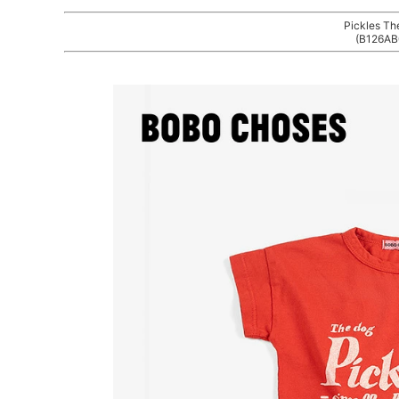
Pickles Th
(B126AB