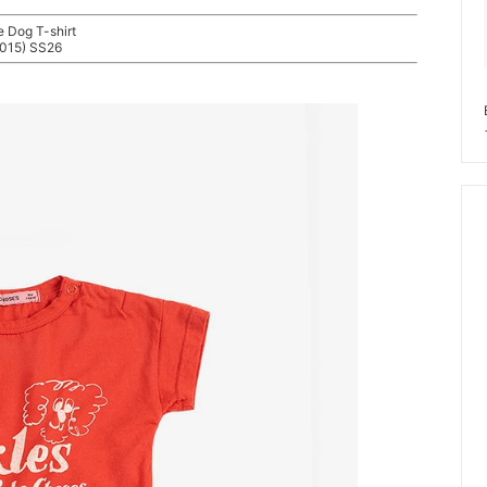
e Dog T-shirt
015) SS26