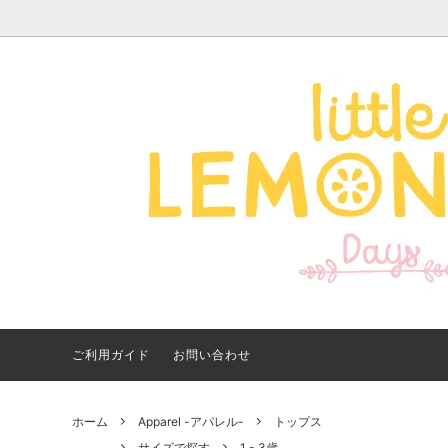
Apparel -アパレル-
サイズで探す
【夏アイテム特集】 2026
Good
Bran
【出
年最新！子ども用水着・浮
いに
き輪 アイテム
ご紹
ご利用ガイド
お問い合わせ
ホーム
Apparel -アパレル-
トップス
サイズで探す
1 - 3歳