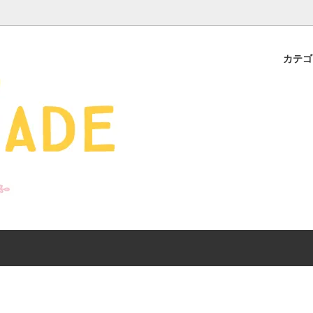
カテ
s - 雑貨 -
ds
産ギフト特集】 出産祝
SALE
organic zoo 26S/S
おすすめのアイテムを
Drop1+Drop2でつく
介
mix&match