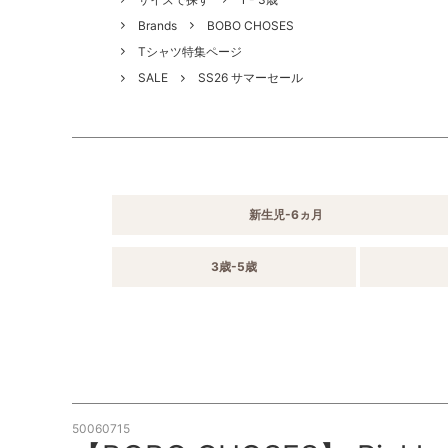
Brands
BOBO CHOSES
Tシャツ特集ページ
SALE
SS26 サマーセール
新生児-6ヵ月
3歳-5歳
50060715