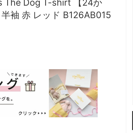
 The Dog T-shirt 【24か
袖 赤 レッド B126AB015