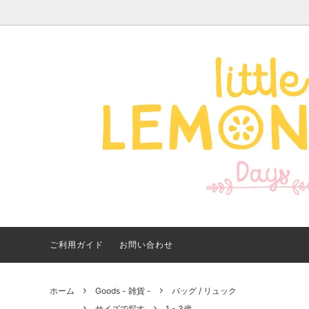
Apparel -アパレル-
サイズで探す
【夏アイテム特集】 2026
Good
Bran
【出
年最新！子ども用水着・浮
いに
き輪 アイテム
ご紹
ご利用ガイド
お問い合わせ
ホーム
Goods - 雑貨 -
バッグ / リュック
サイズで探す
1 - 3歳