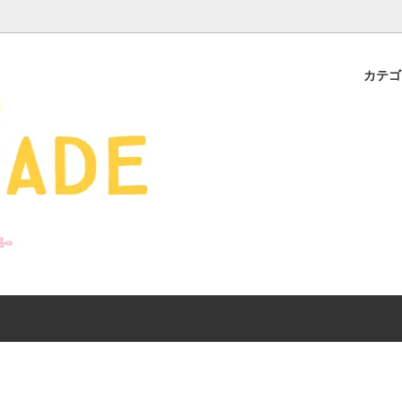
カテ
s - 雑貨 -
ds
産ギフト特集】 出産祝
SALE
organic zoo 26S/S
おすすめのアイテムを
Drop1+Drop2でつく
介
mix&match